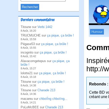
Derniers commentaires
Titoune sur
Verbi 1442
8 Août, 16:20
Humour
TRUCMUCHE sur
ça pique, ça brûle !
8 Août, 15:59
Pégase53 sur
ça pique, ça brûle !
Comme
8 Août, 15:55
incognito sur
ça pique, ça brûle !
8 Août, 15:42
Inspiré
Alavacomgetepus sur
ça pique, ça
brûle !
http:/
8 Août, 15:27
lolotte21 sur
ça pique, ça brûle !
8 Août, 15:18
Titoune sur
ça pique, ça brûle !
Rebonds :
8 Août, 14:38
Titoune sur
Charade 213
Cette BD v
8 Août, 14:36
créant une 
macareu sur
chboïÏng chboïïng...
8 Août, 14:21
PoLoMcBEE sur
Charade 213