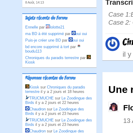
Transcri
8 Août, 14:13
Case 1:Bi
Sujets récents du Forum
Case 2:
Ennelle
par
lolotte21
ma BD à été supprimé
par
oui oui
Ci
Puis-je créer une BD
par
oui oui
bd encore supprimé à tort
par
boudu113
il 
Chroniques du paradis terrestre
par
Kiosk
Réponses récentes du Forum
Une 
Kiosk
sur
Chroniques du paradis
terrestre
il y a 2 jours et 18 heures
TRUCMUCHE
sur
Le Zoodingue des
Birds
il y a 2 jours et 22 heures
Fl
Chaudron
sur
Le Zoodingue des
Birds
il y a 2 jours et 23 heures
13
TRUCMUCHE
sur
Le Zoodingue des
Birds
il y a 2 jours et 23 heures
Chaudron
sur
Le Zoodingue des