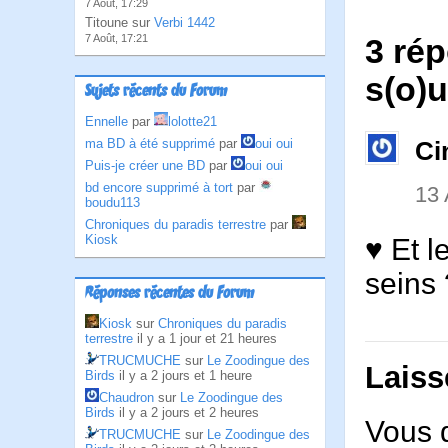
7 Août, 17:29
Titoune sur
Verbi 1442
7 Août, 17:21
3 rép
s(o)u
Sujets récents du Forum
Ennelle
par
lolotte21
ma BD à été supprimé
par
oui oui
Ci
Puis-je créer une BD
par
oui oui
bd encore supprimé à tort
par
13
boudu113
Chroniques du paradis terrestre
par
Kiosk
♥ Et l
seins 
Réponses récentes du Forum
Kiosk
sur
Chroniques du paradis
terrestre
il y a 1 jour et 21 heures
TRUCMUCHE
sur
Le Zoodingue des
Laiss
Birds
il y a 2 jours et 1 heure
Chaudron
sur
Le Zoodingue des
Birds
il y a 2 jours et 2 heures
Vous 
TRUCMUCHE
sur
Le Zoodingue des