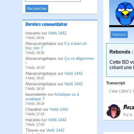
Derniers commentaires
macareu sur
Verbi 1442
Humour
7 Août, 18:41
Alavacomgetepus sur
Il y a bien un
truc non ?
Rebonds :
7 Août, 18:25
Alavacomgetepus sur
Ça va dégommer
Cette BD v
!
créant une 
7 Août, 18:23
Alavacomgetepus sur
Verbi 1442
7 Août, 18:21
Transcript
Alavacomgetepus sur
Verbi 1442
7 Août, 18:19
Case 1:Bird 1: 
beurrederien sur
Asiatique ou à
sciatique ?
7 Août, 18:18
Floc
Chaudron sur
Verbi 1442
il y a
7 Août, 17:53
macareu sur
Verbi 1442
7 Août, 17:53
Titoune sur
Verbi 1442