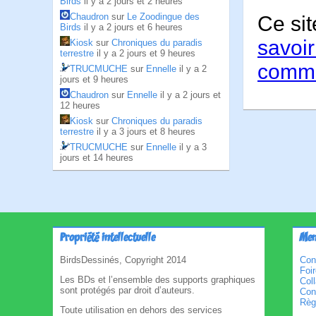
Birds
il y a 2 jours et 2 heures
Chaudron
sur
Le Zoodingue des
Ce sit
Birds
il y a 2 jours et 6 heures
savoir
Kiosk
sur
Chroniques du paradis
terrestre
il y a 2 jours et 9 heures
comme
TRUCMUCHE
sur
Ennelle
il y a 2
jours et 9 heures
Chaudron
sur
Ennelle
il y a 2 jours et
12 heures
Kiosk
sur
Chroniques du paradis
terrestre
il y a 3 jours et 8 heures
TRUCMUCHE
sur
Ennelle
il y a 3
jours et 14 heures
Propriété intellectuelle
Men
BirdsDessinés, Copyright 2014
Con
Foi
Les BDs et l’ensemble des supports graphiques
Col
sont protégés par droit d’auteurs.
Cond
Règl
Toute utilisation en dehors des services