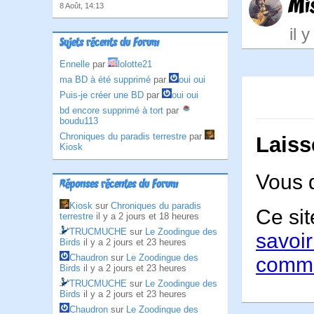
Mi
8 Août, 14:13
il 
Sujets récents du Forum
Ennelle
par
lolotte21
ma BD à été supprimé
par
oui oui
Puis-je créer une BD
par
oui oui
bd encore supprimé à tort
par
boudu113
Chroniques du paradis terrestre
par
Laiss
Kiosk
Vous 
Réponses récentes du Forum
Kiosk
sur
Chroniques du paradis
Ce sit
terrestre
il y a 2 jours et 18 heures
TRUCMUCHE
sur
Le Zoodingue des
savoir
Birds
il y a 2 jours et 23 heures
Chaudron
sur
Le Zoodingue des
comme
Birds
il y a 2 jours et 23 heures
TRUCMUCHE
sur
Le Zoodingue des
Birds
il y a 2 jours et 23 heures
Chaudron
sur
Le Zoodingue des