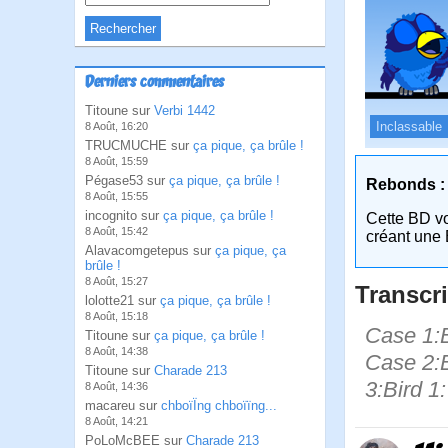
Derniers commentaires
Titoune sur
Verbi 1442
Inclassable
8 Août, 16:20
TRUCMUCHE sur
ça pique, ça brûle !
8 Août, 15:59
Pégase53 sur
ça pique, ça brûle !
Rebonds :
8 Août, 15:55
incognito sur
ça pique, ça brûle !
Cette BD v
8 Août, 15:42
créant une 
Alavacomgetepus sur
ça pique, ça
brûle !
8 Août, 15:27
Transcri
lolotte21 sur
ça pique, ça brûle !
8 Août, 15:18
Case 1:B
Titoune sur
ça pique, ça brûle !
8 Août, 14:38
Case 2:B
Titoune sur
Charade 213
3:Bird 1:
8 Août, 14:36
macareu sur
chboïÏng chboïïng...
8 Août, 14:21
PoLoMcBEE sur
Charade 213