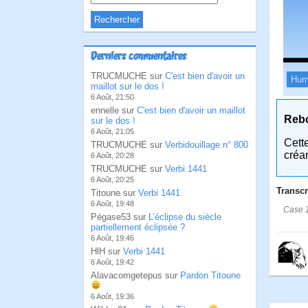
Derniers commentaires
TRUCMUCHE sur
C'est bien d'avoir un
Hum
maillot sur le dos !
6 Août, 21:50
ennelle sur
C'est bien d'avoir un maillot
Reb
sur le dos !
6 Août, 21:05
Cett
TRUCMUCHE sur
Verbidouillage n° 800
créa
6 Août, 20:28
TRUCMUCHE sur
Verbi 1441
6 Août, 20:25
Transcr
Titoune sur
Verbi 1441
6 Août, 19:48
Case 1
Pégase53 sur
L’éclipse du siècle
partiellement éclipsée ?
6 Août, 19:46
HlH sur
Verbi 1441
6 Août, 19:42
Alavacomgetepus sur
Pardon Titoune
6 Août, 19:36