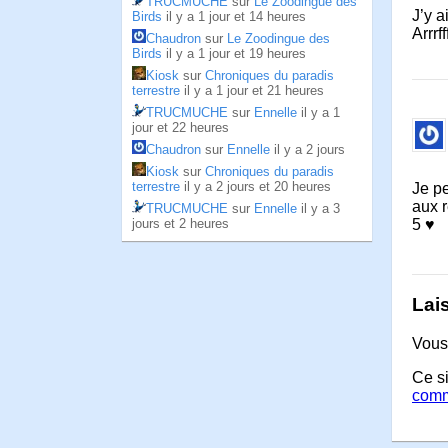
TRUCMUCHE
sur
Le Zoodingue des
J’y 
Birds
il y a 1 jour et 14 heures
Arrrf
Chaudron
sur
Le Zoodingue des
Birds
il y a 1 jour et 19 heures
Kiosk
sur
Chroniques du paradis
terrestre
il y a 1 jour et 21 heures
TRUCMUCHE
sur
Ennelle
il y a 1
jour et 22 heures
Chaudron
sur
Ennelle
il y a 2 jours
Kiosk
sur
Chroniques du paradis
terrestre
il y a 2 jours et 20 heures
Je pe
aux 
TRUCMUCHE
sur
Ennelle
il y a 3
jours et 2 heures
5 ♥
Lai
Vous
Ce si
comm