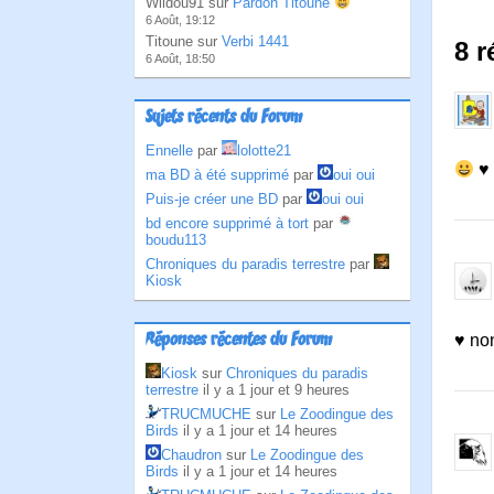
Wildou91 sur
Pardon Titoune
6 Août, 19:12
Titoune sur
Verbi 1441
8 r
6 Août, 18:50
Sujets récents du Forum
Ennelle
par
lolotte21
♥
ma BD à été supprimé
par
oui oui
Puis-je créer une BD
par
oui oui
bd encore supprimé à tort
par
boudu113
Chroniques du paradis terrestre
par
Kiosk
Réponses récentes du Forum
♥ no
Kiosk
sur
Chroniques du paradis
terrestre
il y a 1 jour et 9 heures
TRUCMUCHE
sur
Le Zoodingue des
Birds
il y a 1 jour et 14 heures
Chaudron
sur
Le Zoodingue des
Birds
il y a 1 jour et 14 heures