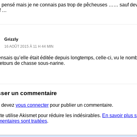
ai pensé mais je ne connais pas trop de pêcheuses …… sauf deva
ff …
Grizzly
16 AOÛT 2015 À 11 H 44 MIN
nsais qu’elle était éditée depuis longtemps, celle-ci, vu le nomb
retours de chasse sous-narine.
sser un commentaire
 devez
vous connecter
pour publier un commentaire.
te utilise Akismet pour réduire les indésirables.
En savoir plus 
entaires sont traitées
.