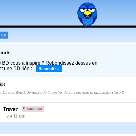
our
onds :
e BD vous a inspiré ? Rebondissez dessus en
nt une BD liée :
Rebondir...
ipt
: Case 2:Bird 1: Je rentre de la pêche. Je suis crevette et épuisette ! Case 3:
Trevor
En vacances !
il y a 11 ans