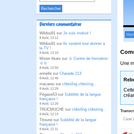
Derniers commentaires
Wildou91 sur
Je suis motivé !
Hum
8 Août, 13:12
Wildou91 sur
Ils veulent tout donner à
la TV !
Comm
8 Août, 13:10
Mister blues sur
☺ Centre de formation
☺☺
Une m
8 Août, 12:50
ennelle sur
Charade 213
8 Août, 12:46
Reb
macareu sur
chboïÏng chboïïng...
8 Août, 12:29
Cett
Pégase53 sur
Subtilité de la langue
créa
française !
8 Août, 12:20
TRUCMUCHE sur
chboïÏng chboïïng...
Transcr
8 Août, 12:14
Case 1
Titoune sur
Subtilité de la langue
française !
8 Août, 12:11