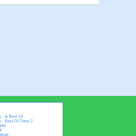
 : le Best Of
s : Best Of Tome 2
elle
k
droid