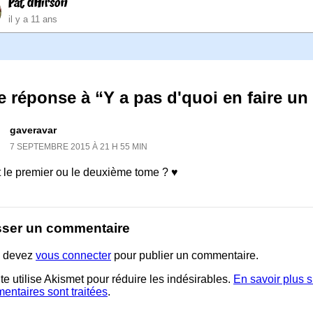
Pat dHirson
il y a 11 ans
 réponse à “Y a pas d'quoi en faire un
gaveravar
7 SEPTEMBRE 2015 À 21 H 55 MIN
t le premier ou le deuxième tome ? ♥
sser un commentaire
 devez
vous connecter
pour publier un commentaire.
te utilise Akismet pour réduire les indésirables.
En savoir plus 
entaires sont traitées
.