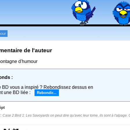
our
entaire de l'auteur
ontagne d'humour
onds :
e BD vous a inspiré ? Rebondissez dessus en
nt une BD liée :
Rebondir...
ipt
: Case 2:Bird 1: Les Savoyards on peut dire qu'avec leur tome, ils sont à l'alpage. 