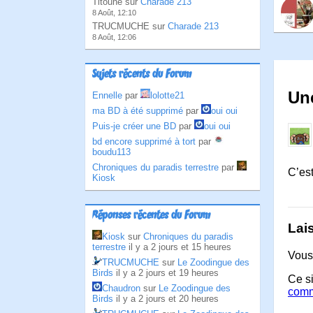
Titoune sur
Charade 213
8 Août, 12:10
TRUCMUCHE sur
Charade 213
8 Août, 12:06
Sujets récents du Forum
Une
Ennelle
par
lolotte21
ma BD à été supprimé
par
oui oui
Puis-je créer une BD
par
oui oui
bd encore supprimé à tort
par
boudu113
Chroniques du paradis terrestre
par
C’es
Kiosk
Réponses récentes du Forum
Lai
Kiosk
sur
Chroniques du paradis
terrestre
il y a 2 jours et 15 heures
Vous
TRUCMUCHE
sur
Le Zoodingue des
Birds
il y a 2 jours et 19 heures
Ce si
Chaudron
sur
Le Zoodingue des
comm
Birds
il y a 2 jours et 20 heures