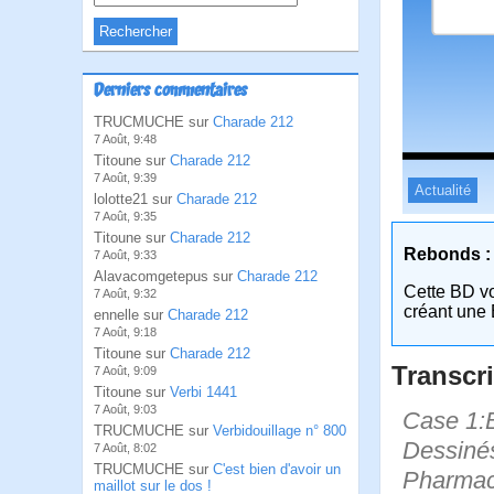
Derniers commentaires
TRUCMUCHE sur
Charade 212
7 Août, 9:48
Titoune sur
Charade 212
7 Août, 9:39
Actualité
lolotte21 sur
Charade 212
7 Août, 9:35
Titoune sur
Charade 212
Rebonds :
7 Août, 9:33
Alavacomgetepus sur
Charade 212
Cette BD v
7 Août, 9:32
créant une 
ennelle sur
Charade 212
7 Août, 9:18
Titoune sur
Charade 212
Transcri
7 Août, 9:09
Titoune sur
Verbi 1441
7 Août, 9:03
Case 1:B
TRUCMUCHE sur
Verbidouillage n° 800
Dessinés
7 Août, 8:02
TRUCMUCHE sur
C'est bien d'avoir un
Pharmac
maillot sur le dos !