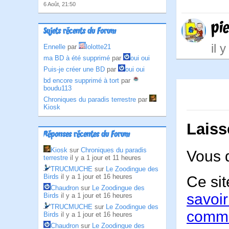
6 Août, 21:50
pi
Sujets récents du Forum
il 
Ennelle
par
lolotte21
ma BD à été supprimé
par
oui oui
Puis-je créer une BD
par
oui oui
bd encore supprimé à tort
par
boudu113
Chroniques du paradis terrestre
par
Kiosk
Laiss
Réponses récentes du Forum
Kiosk
sur
Chroniques du paradis
Vous 
terrestre
il y a 1 jour et 11 heures
TRUCMUCHE
sur
Le Zoodingue des
Birds
il y a 1 jour et 16 heures
Ce sit
Chaudron
sur
Le Zoodingue des
savoir
Birds
il y a 1 jour et 16 heures
TRUCMUCHE
sur
Le Zoodingue des
comme
Birds
il y a 1 jour et 16 heures
Chaudron
sur
Le Zoodingue des