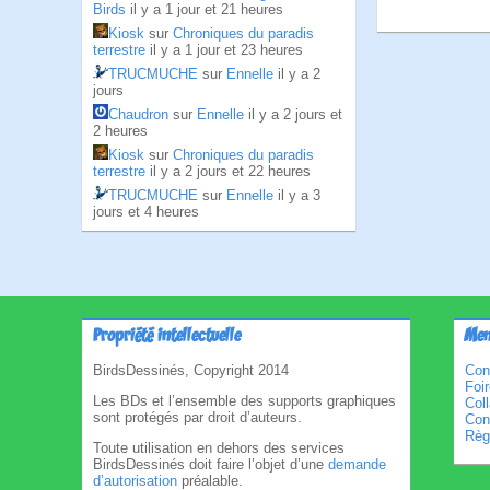
Birds
il y a 1 jour et 21 heures
Kiosk
sur
Chroniques du paradis
terrestre
il y a 1 jour et 23 heures
TRUCMUCHE
sur
Ennelle
il y a 2
jours
Chaudron
sur
Ennelle
il y a 2 jours et
2 heures
Kiosk
sur
Chroniques du paradis
terrestre
il y a 2 jours et 22 heures
TRUCMUCHE
sur
Ennelle
il y a 3
jours et 4 heures
Propriété intellectuelle
Men
BirdsDessinés, Copyright 2014
Con
Foi
Les BDs et l’ensemble des supports graphiques
Col
sont protégés par droit d’auteurs.
Cond
Règl
Toute utilisation en dehors des services
BirdsDessinés doit faire l’objet d’une
demande
d’autorisation
préalable.