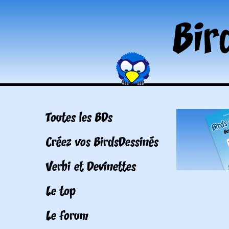
Toutes les BDs
Créez vos BirdsDessinés
Verbi et Devinettes
Le top
Le forum