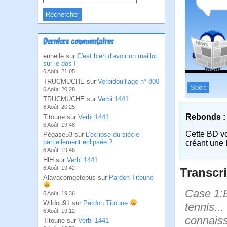
Derniers commentaires
ennelle sur
C'est bien d'avoir un maillot
sur le dos !
6 Août, 21:05
TRUCMUCHE sur
Verbidouillage n° 800
Sport
6 Août, 20:28
TRUCMUCHE sur
Verbi 1441
6 Août, 20:25
Rebonds :
Titoune sur
Verbi 1441
6 Août, 19:48
Cette BD v
Pégase53 sur
L’éclipse du siècle
partiellement éclipsée ?
créant une 
6 Août, 19:46
HlH sur
Verbi 1441
6 Août, 19:42
Transcri
Alavacomgetepus sur
Pardon Titoune
Case 1:B
6 Août, 19:36
Wildou91 sur
Pardon Titoune
tennis..
6 Août, 19:12
connaiss
Titoune sur
Verbi 1441