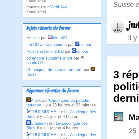
6 Août, 18:50
Suisse e
macareu sur
Verbi 1441
6 Août, 18:44
jm
Sujets récents du Forum
il 
Ennelle
par
lolotte21
ma BD à été supprimé
par
oui oui
Puis-je créer une BD
par
oui oui
bd encore supprimé à tort
par
boudu113
Chroniques du paradis terrestre
par
3 rép
Kiosk
polit
Réponses récentes du Forum
derni
Kiosk
sur
Chroniques du paradis
terrestre
il y a 23 heures et 33 minutes
TRUCMUCHE
sur
Le Zoodingue des
Ma
Birds
il y a 1 jour et 4 heures
Chaudron
sur
Le Zoodingue des
Birds
il y a 1 jour et 4 heures
25
TRUCMUCHE
sur
Le Zoodingue des