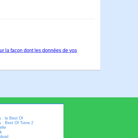
sur la façon dont les données de vos
 : le Best Of
s : Best Of Tome 2
elle
k
droid