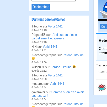
Derniers commentaires
Titoune sur
Verbi 1441
Cult
6 Août, 19:48
Pégase53 sur
L’éclipse du siècle
partiellement éclipsée ?
Reb
6 Août, 19:46
HlH sur
Verbi 1441
Cett
6 Août, 19:42
créa
Alavacomgetepus sur
Pardon Titoune
6 Août, 19:36
Transcr
Wildou91 sur
Pardon Titoune
6 Août, 19:12
Case 1
Titoune sur
Verbi 1441
6 Août, 18:50
macareu sur
Verbi 1441
6 Août, 18:44
gaveravar sur
Comme si on n'en avait
pas assez !
6 Août, 18:34
Alavacomgetepus sur
Pardon Titoune