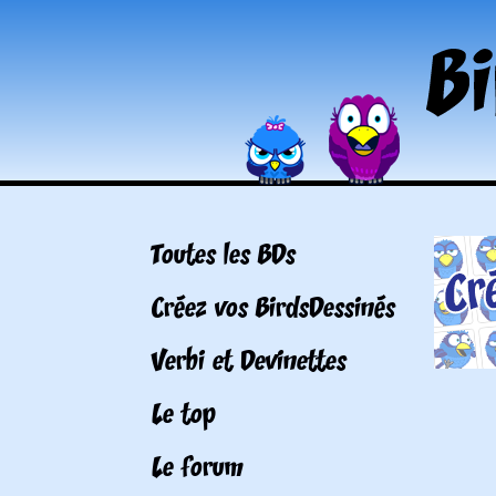
Toutes les BDs
Créez vos BirdsDessinés
Verbi et Devinettes
Le top
Le forum