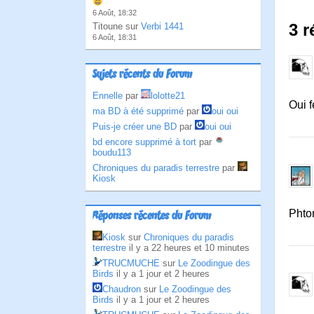
6 Août, 18:32
3 
Titoune sur
Verbi 1441
6 Août, 18:31
Sujets récents du Forum
Ennelle
par
lolotte21
Oui f
ma BD à été supprimé
par
oui oui
Puis-je créer une BD
par
oui oui
bd encore supprimé à tort
par
boudu113
Chroniques du paradis terrestre
par
Kiosk
Phto
Réponses récentes du Forum
Kiosk
sur
Chroniques du paradis
terrestre
il y a 22 heures et 10 minutes
TRUCMUCHE
sur
Le Zoodingue des
Birds
il y a 1 jour et 2 heures
Chaudron
sur
Le Zoodingue des
Birds
il y a 1 jour et 2 heures