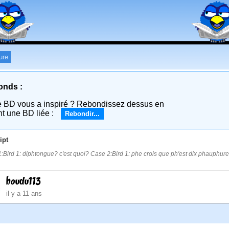
ure
onds :
e BD vous a inspiré ? Rebondissez dessus en
nt une BD liée :
Rebondir...
ipt
:Bird 1: diphtongue? c'est quoi? Case 2:Bird 1: phe crois que ph'est dix phauphures
boudu113
il y a 11 ans