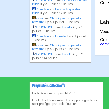
TRUCMUCHE
sur
Le Zoodingue des
Oui M
Birds
il y a 1 jour et 3 heures
Chaudron
sur
Le Zoodingue des
Birds
il y a 1 jour et 7 heures
Kiosk
sur
Chroniques du paradis
Lai
terrestre
il y a 1 jour et 10 heures
TRUCMUCHE
sur
Ennelle
il y a 1
jour et 10 heures
Vous
Chaudron
sur
Ennelle
il y a 1 jour et
Ce si
13 heures
comm
Kiosk
sur
Chroniques du paradis
terrestre
il y a 2 jours et 9 heures
TRUCMUCHE
sur
Ennelle
il y a 2
jours et 14 heures
Propriété intellectuelle
BirdsDessinés, Copyright 2014
Les BDs et l’ensemble des supports graphiques
sont protégés par droit d’auteurs.