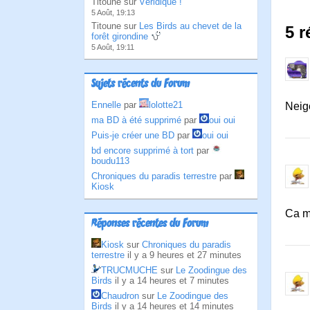
Titoune sur
Véridique !
5 Août, 19:13
Titoune sur
Les Birds au chevet de la
5 
forêt girondine
5 Août, 19:11
Sujets récents du Forum
Ennelle
par
lolotte21
Neige
ma BD à été supprimé
par
oui oui
Puis-je créer une BD
par
oui oui
bd encore supprimé à tort
par
boudu113
Chroniques du paradis terrestre
par
Kiosk
Ca m
Réponses récentes du Forum
Kiosk
sur
Chroniques du paradis
terrestre
il y a 9 heures et 27 minutes
TRUCMUCHE
sur
Le Zoodingue des
Birds
il y a 14 heures et 7 minutes
Chaudron
sur
Le Zoodingue des
Birds
il y a 14 heures et 14 minutes