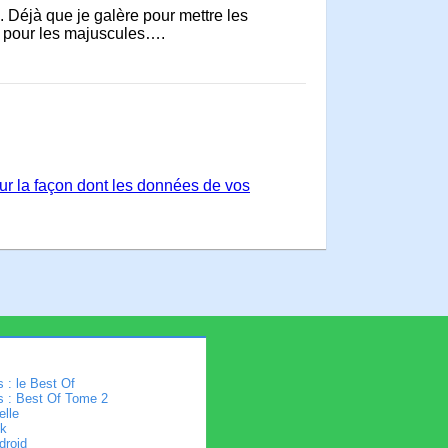
 Déjà que je galère pour mettre les
 pour les majuscules….
sur la façon dont les données de vos
 : le Best Of
s : Best Of Tome 2
elle
k
droid