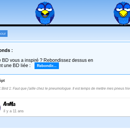
our
onds :
e BD vous a inspiré ? Rebondissez dessus en
nt une BD liée :
Rebondir...
ipt
:Bird 1: Faut que j'aille chez le pneumologue. Il est temps de mettre mes pneus hiv
AnMa
il y a 11 ans