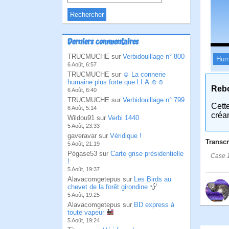
Derniers commentaires
TRUCMUCHE sur
Verbidouillage n° 800
Hum
6 Août, 6:57
TRUCMUCHE sur
☺ La connerie
humaine plus forte que l.I.A ☺☺
Reb
6 Août, 6:40
TRUCMUCHE sur
Verbidouillage n° 799
Cett
6 Août, 5:14
créa
Wildou91 sur
Verbi 1440
5 Août, 23:33
gaveravar sur
Véridique !
Transcr
5 Août, 21:19
Pégase53 sur
Carte grise présidentielle
Case 1
!
5 Août, 19:37
Alavacomgetepus sur
Les Birds au
chevet de la forêt girondine
5 Août, 19:25
Alavacomgetepus sur
BD express à
toute vapeur
5 Août, 19:24