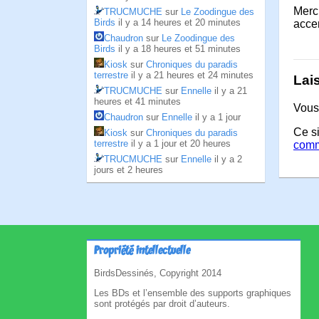
Merci
TRUCMUCHE
sur
Le Zoodingue des
Birds
il y a 14 heures et 20 minutes
acce
Chaudron
sur
Le Zoodingue des
Birds
il y a 18 heures et 51 minutes
Kiosk
sur
Chroniques du paradis
terrestre
il y a 21 heures et 24 minutes
Lai
TRUCMUCHE
sur
Ennelle
il y a 21
heures et 41 minutes
Vous
Chaudron
sur
Ennelle
il y a 1 jour
Ce si
Kiosk
sur
Chroniques du paradis
terrestre
il y a 1 jour et 20 heures
comm
TRUCMUCHE
sur
Ennelle
il y a 2
jours et 2 heures
Propriété intellectuelle
BirdsDessinés, Copyright 2014
Les BDs et l’ensemble des supports graphiques
sont protégés par droit d’auteurs.