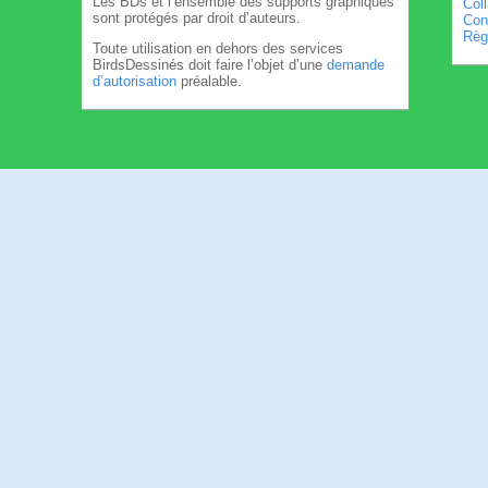
Les BDs et l’ensemble des supports graphiques
Col
sont protégés par droit d’auteurs.
Cond
Règl
Toute utilisation en dehors des services
BirdsDessinés doit faire l’objet d’une
demande
d’autorisation
préalable.