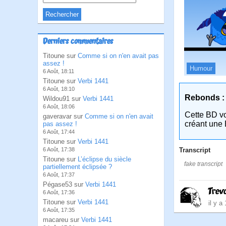
Derniers commentaires
Titoune sur
Comme si on n'en avait pas
assez !
Humour
6 Août, 18:11
Titoune sur
Verbi 1441
6 Août, 18:10
Rebonds :
Wildou91 sur
Verbi 1441
6 Août, 18:06
Cette BD v
gaveravar sur
Comme si on n'en avait
créant une 
pas assez !
6 Août, 17:44
Titoune sur
Verbi 1441
Transcript
6 Août, 17:38
Titoune sur
L’éclipse du siècle
fake transcript
partiellement éclipsée ?
6 Août, 17:37
Pégase53 sur
Verbi 1441
Trev
6 Août, 17:36
Titoune sur
Verbi 1441
il y a
6 Août, 17:35
macareu sur
Verbi 1441