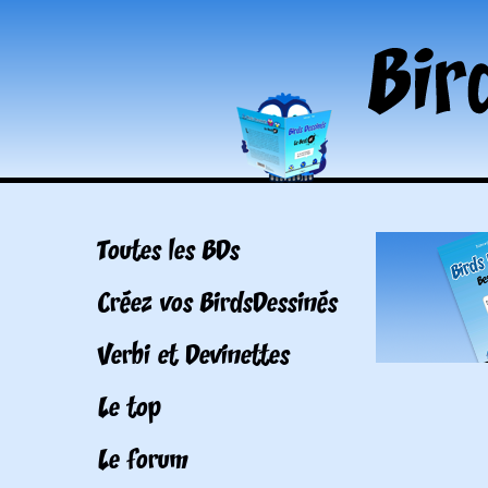
Toutes les BDs
Créez vos BirdsDessinés
Verbi et Devinettes
Le top
Le forum