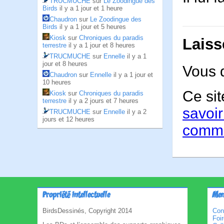
TRUCMUCHE
sur
Le Zoodingue des
Birds
il y a 1 jour et 1 heure
Chaudron
sur
Le Zoodingue des
Birds
il y a 1 jour et 5 heures
Kiosk
sur
Chroniques du paradis
Laiss
terrestre
il y a 1 jour et 8 heures
TRUCMUCHE
sur
Ennelle
il y a 1
jour et 8 heures
Vous 
Chaudron
sur
Ennelle
il y a 1 jour et
10 heures
Ce sit
Kiosk
sur
Chroniques du paradis
terrestre
il y a 2 jours et 7 heures
savoir
TRUCMUCHE
sur
Ennelle
il y a 2
jours et 12 heures
comme
Propriété intellectuelle
Men
BirdsDessinés, Copyright 2014
Con
Foi