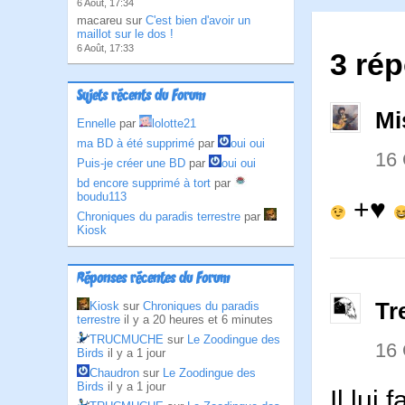
6 Août, 17:34
macareu sur
C'est bien d'avoir un
maillot sur le dos !
6 Août, 17:33
3 rép
Sujets récents du Forum
Mi
Ennelle
par
lolotte21
ma BD à été supprimé
par
oui oui
16
Puis-je créer une BD
par
oui oui
bd encore supprimé à tort
par
boudu113
+♥
Chroniques du paradis terrestre
par
Kiosk
Réponses récentes du Forum
Tr
Kiosk
sur
Chroniques du paradis
terrestre
il y a 20 heures et 6 minutes
TRUCMUCHE
sur
Le Zoodingue des
16
Birds
il y a 1 jour
Chaudron
sur
Le Zoodingue des
Birds
il y a 1 jour
Il lui 