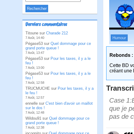
Derniers commentaires
Titoune sur
Charade 212
Humour
7 Août, 14:40
Pégase53 sur
Quel dommage pour ce
grand porte queue !
7 Août, 13:47
Rebonds :
Pégase53 sur
Pour les taxes, il y a le
feu !
Cette BD v
7 Août, 13:00
créant une 
Pégase53 sur
Pour les taxes, il y a le
feu !
7 Août, 12:58
Transcri
TRUCMUCHE sur
Pour les taxes, il y a
le feu !
7 Août, 12:57
Case 1:B
ennelle sur
C'est bien d'avoir un maillot
que je p
sur le dos !
7 Août, 12:48
pas de c
Wildou91 sur
Quel dommage pour ce
grand porte queue !
7 Août, 12:38
incognito sur
Quel dommage pour ce