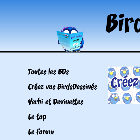
Toutes les BDs
Créez vos BirdsDessinés
Verbi et Devinettes
Le top
Le forum