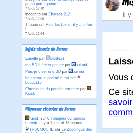
Mi
grand porte queue !
7 Août, 12:10
il 
incognito sur
Charade 212
7 Août, 12:08
Titoune sur
Pour les taxes, il y a le feu
!
7 Août, 12:04
Sujets récents du Forum
Laiss
Ennelle
par
lolotte21
ma BD à été supprimé
par
oui oui
Puis-je créer une BD
par
oui oui
Vous 
bd encore supprimé à tort
par
boudu113
Chroniques du paradis terrestre
par
Ce sit
Kiosk
savoir
Réponses récentes du Forum
comme
Kiosk
sur
Chroniques du paradis
terrestre
il y a 1 jour et 16 heures
TRUCMUCHE
sur
Le Zoodingue des