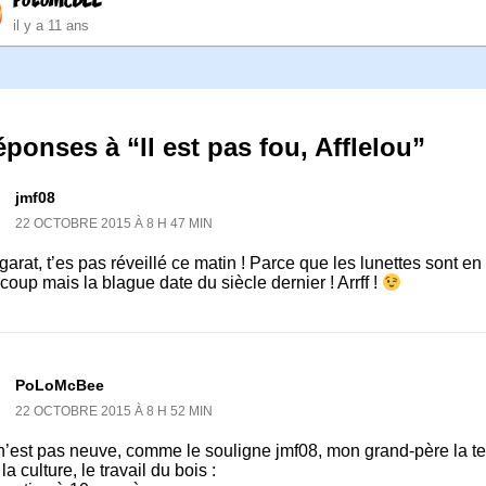
PoLoMcBEE
il y a 11 ans
éponses à “Il est pas fou, Afflelou”
jmf08
22 OCTOBRE 2015 À 8 H 47 MIN
arat, t’es pas réveillé ce matin ! Parce que les lunettes sont e
oup mais la blague date du siècle dernier ! Arrff !
PoLoMcBee
22 OCTOBRE 2015 À 8 H 52 MIN
n’est pas neuve, comme le souligne jmf08, mon grand-père la te
la culture, le travail du bois :