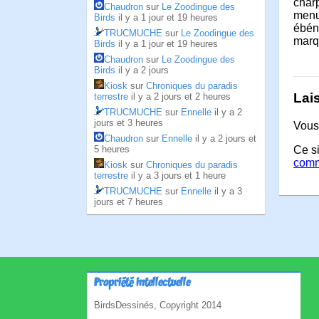
char
Chaudron
sur
Le Zoodingue des
menu
Birds
il y a 1 jour et 19 heures
ébén
TRUCMUCHE
sur
Le Zoodingue des
marq
Birds
il y a 1 jour et 19 heures
Chaudron
sur
Le Zoodingue des
Birds
il y a 2 jours
Kiosk
sur
Chroniques du paradis
Lai
terrestre
il y a 2 jours et 2 heures
TRUCMUCHE
sur
Ennelle
il y a 2
jours et 3 heures
Vous
Chaudron
sur
Ennelle
il y a 2 jours et
Ce si
5 heures
comm
Kiosk
sur
Chroniques du paradis
terrestre
il y a 3 jours et 1 heure
TRUCMUCHE
sur
Ennelle
il y a 3
jours et 7 heures
Propriété intellectuelle
BirdsDessinés, Copyright 2014