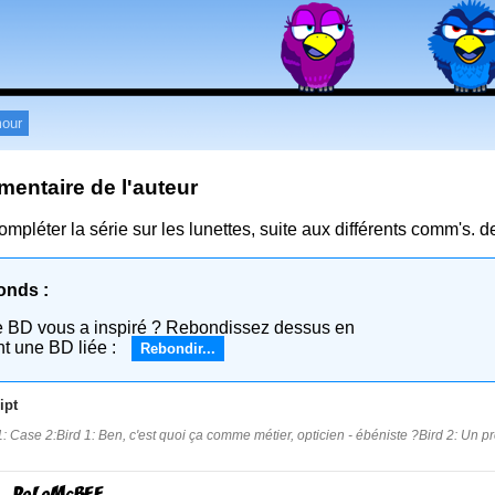
our
entaire de l'auteur
ompléter la série sur les lunettes, suite aux différents comm's. d
onds :
e BD vous a inspiré ? Rebondissez dessus en
nt une BD liée :
Rebondir...
ipt
: Case 2:Bird 1: Ben, c'est quoi ça comme métier, opticien - ébéniste ?Bird 2: Un pro