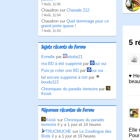
7 Août, 11:05
Chaudron sur
Charade 212
7 Août, 11:04
Chaudron sur
Quel dommage pour ce
grand porte queue !
7 Août, 11:03
5 r
Sujets récents du Forum
Ennelle
par
lolotte21
ma BD à été supprimé
par
oui oui
Puis-je créer une BD
par
oui oui
♥ Heg
bd encore supprimé à tort
par
beauc
boudu113
Chroniques du paradis terrestre
par
Kiosk
Réponses récentes du Forum
Kiosk
sur
Chroniques du paradis
terrestre
il y a 1 jour et 14 heures
Elle 
TRUCMUCHE
sur
Le Zoodingue des
Pour 
Birds
il y a 1 jour et 19 heures