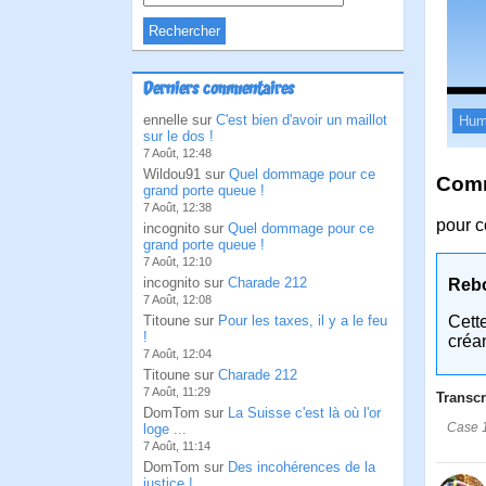
Derniers commentaires
ennelle sur
C'est bien d'avoir un maillot
Hum
sur le dos !
7 Août, 12:48
Wildou91 sur
Quel dommage pour ce
Comm
grand porte queue !
7 Août, 12:38
pour c
incognito sur
Quel dommage pour ce
grand porte queue !
7 Août, 12:10
incognito sur
Charade 212
Reb
7 Août, 12:08
Titoune sur
Pour les taxes, il y a le feu
Cett
!
créa
7 Août, 12:04
Titoune sur
Charade 212
7 Août, 11:29
Transcr
DomTom sur
La Suisse c'est là où l'or
Case 1
loge ...
7 Août, 11:14
DomTom sur
Des incohérences de la
justice !