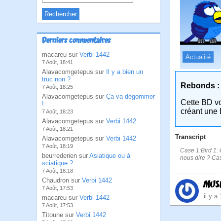
Derniers commentaires
macareu sur
Verbi 1442
Actualité
7 Août, 18:41
Alavacomgetepus sur
Il y a bien un
truc non ?
Rebonds :
7 Août, 18:25
Alavacomgetepus sur
Ça va dégommer
Cette BD v
!
créant une 
7 Août, 18:23
Alavacomgetepus sur
Verbi 1442
7 Août, 18:21
Transcript
Alavacomgetepus sur
Verbi 1442
7 Août, 18:19
Case 1:Bird 1: C
beurrederien sur
Asiatique ou à
nous dire ? Cas
sciatique ?
7 Août, 18:18
Chaudron sur
Verbi 1442
MUS
7 Août, 17:53
il y a
macareu sur
Verbi 1442
7 Août, 17:53
Titoune sur
Verbi 1442