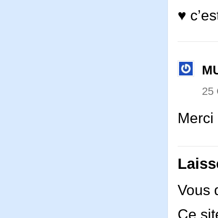
♥ c’es
M
25
Merci 
Laiss
Vous 
Ce sit