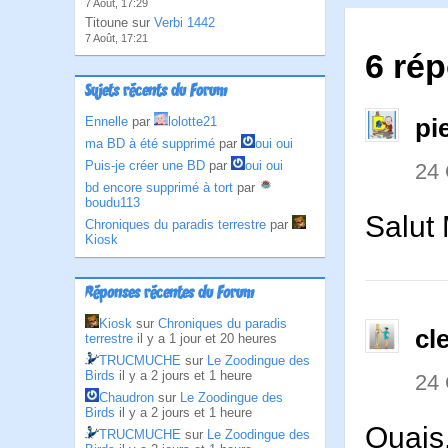
7 Août, 17:29
Titoune sur
Verbi 1442
7 Août, 17:21
6 ré
Sujets récents du Forum
pi
Ennelle
par
lolotte21
ma BD à été supprimé
par
oui oui
Puis-je créer une BD
par
oui oui
24
bd encore supprimé à tort
par
boudu113
Salut
Chroniques du paradis terrestre
par
Kiosk
Réponses récentes du Forum
Kiosk
sur
Chroniques du paradis
cl
terrestre
il y a 1 jour et 20 heures
TRUCMUCHE
sur
Le Zoodingue des
Birds
il y a 2 jours et 1 heure
24
Chaudron
sur
Le Zoodingue des
Birds
il y a 2 jours et 1 heure
Ouais,
TRUCMUCHE
sur
Le Zoodingue des