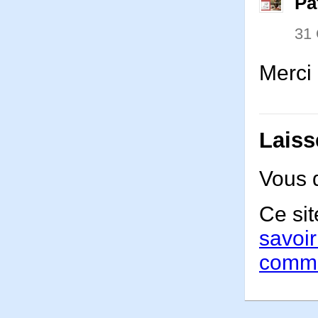
Pa
31
Merci
Laiss
Vous 
Ce sit
savoir
comme