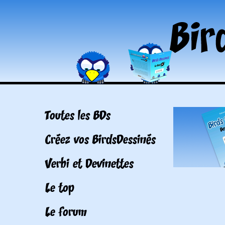
Toutes les BDs
Créez vos BirdsDessinés
Verbi et Devinettes
Le top
Le forum