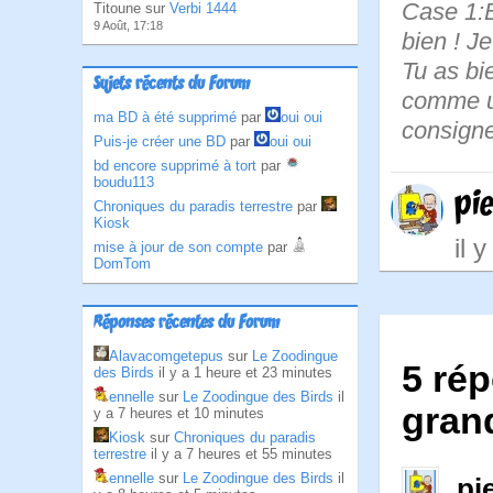
Case 1:B
Titoune sur
Verbi 1444
9 Août, 17:18
bien ! J
Tu as bi
Sujets récents du Forum
comme un
ma BD à été supprimé
par
oui oui
consign
Puis-je créer une BD
par
oui oui
bd encore supprimé à tort
par
boudu113
pi
Chroniques du paradis terrestre
par
Kiosk
il 
mise à jour de son compte
par
DomTom
Réponses récentes du Forum
Alavacomgetepus
sur
Le Zoodingue
5 rép
des Birds
il y a 1 heure et 23 minutes
ennelle
sur
Le Zoodingue des Birds
il
grand
y a 7 heures et 10 minutes
Kiosk
sur
Chroniques du paradis
terrestre
il y a 7 heures et 55 minutes
ennelle
sur
Le Zoodingue des Birds
il
pi