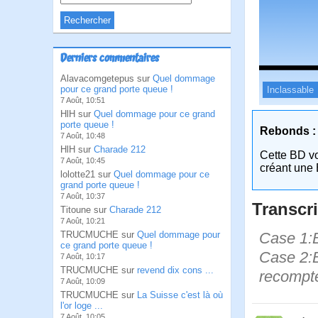
Derniers commentaires
Alavacomgetepus sur
Quel dommage
pour ce grand porte queue !
Inclassable
7 Août, 10:51
HlH sur
Quel dommage pour ce grand
porte queue !
Rebonds :
7 Août, 10:48
HlH sur
Charade 212
Cette BD v
7 Août, 10:45
créant une 
lolotte21 sur
Quel dommage pour ce
grand porte queue !
7 Août, 10:37
Transcri
Titoune sur
Charade 212
7 Août, 10:21
Case 1:Bi
TRUCMUCHE sur
Quel dommage pour
ce grand porte queue !
Case 2:Bi
7 Août, 10:17
TRUCMUCHE sur
revend dix cons ...
recompte
7 Août, 10:09
TRUCMUCHE sur
La Suisse c'est là où
l'or loge ...
7 Août, 10:05