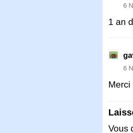
6 
1 an d
ga
6 
Merci 
Laiss
Vous 