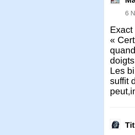
6 
Exact
« Cert
quand 
doigts
Les bi
suffit
peut,i
Ti