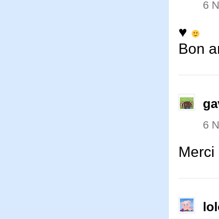
6 
♥
Bon an
ga
6 
Merci
lo