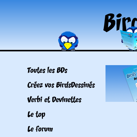
Toutes les BDs
Créez vos BirdsDessinés
Verbi et Devinettes
Le top
Le forum