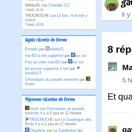
ga
Wildou91 sur
Charade 212
7 Août, 10:01
il 
TRUCMUCHE sur
Là bas, le kurde y
s'tend ...
7 Août, 10:00
Sujets récents du Forum
8 rép
Ennelle
par
lolotte21
ma BD à été supprimé
par
oui oui
Puis-je créer une BD
par
oui oui
Ma
bd encore supprimé à tort
par
boudu113
5 
Chroniques du paradis terrestre
par
Kiosk
Et qua
Réponses récentes du Forum
Kiosk
sur
Chroniques du paradis
terrestre
il y a 1 jour et 12 heures
TRUCMUCHE
sur
Le Zoodingue des
Birds
il y a 1 jour et 17 heures
ga
Chaudron
sur
Le Zoodingue des