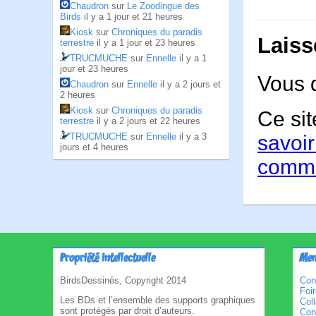
Chaudron
sur
Le Zoodingue des
Birds
il y a 1 jour et 21 heures
Kiosk
sur
Chroniques du paradis
Laiss
terrestre
il y a 1 jour et 23 heures
TRUCMUCHE
sur
Ennelle
il y a 1
jour et 23 heures
Vous 
Chaudron
sur
Ennelle
il y a 2 jours et
2 heures
Kiosk
sur
Chroniques du paradis
Ce sit
terrestre
il y a 2 jours et 22 heures
TRUCMUCHE
sur
Ennelle
il y a 3
savoir
jours et 4 heures
comme
Propriété intellectuelle
Men
BirdsDessinés, Copyright 2014
Con
Foi
Les BDs et l’ensemble des supports graphiques
Col
sont protégés par droit d’auteurs.
Cond