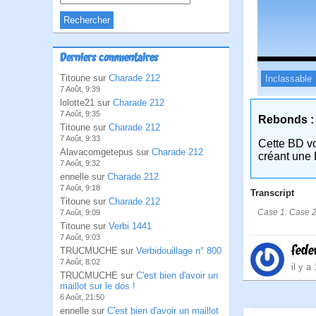
Derniers commentaires
Titoune sur
Charade 212
Inclassable
7 Août, 9:39
lolotte21 sur
Charade 212
7 Août, 9:35
Rebonds :
Titoune sur
Charade 212
7 Août, 9:33
Cette BD v
Alavacomgetepus sur
Charade 212
créant une 
7 Août, 9:32
ennelle sur
Charade 212
7 Août, 9:18
Transcript
Titoune sur
Charade 212
Case 1: Case 2:
7 Août, 9:09
Titoune sur
Verbi 1441
7 Août, 9:03
fede
TRUCMUCHE sur
Verbidouillage n° 800
7 Août, 8:02
il y a
TRUCMUCHE sur
C'est bien d'avoir un
maillot sur le dos !
6 Août, 21:50
ennelle sur
C'est bien d'avoir un maillot