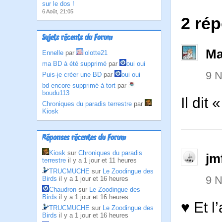
sur le dos !
6 Août, 21:05
2 ré
Sujets récents du Forum
Ma
Ennelle
par
lolotte21
ma BD à été supprimé
par
oui oui
9 
Puis-je créer une BD
par
oui oui
bd encore supprimé à tort
par
boudu113
Il dit
Chroniques du paradis terrestre
par
Kiosk
Réponses récentes du Forum
Kiosk
sur
Chroniques du paradis
jm
terrestre
il y a 1 jour et 11 heures
TRUCMUCHE
sur
Le Zoodingue des
9 
Birds
il y a 1 jour et 16 heures
Chaudron
sur
Le Zoodingue des
Birds
il y a 1 jour et 16 heures
♥ Et l
TRUCMUCHE
sur
Le Zoodingue des
Birds
il y a 1 jour et 16 heures