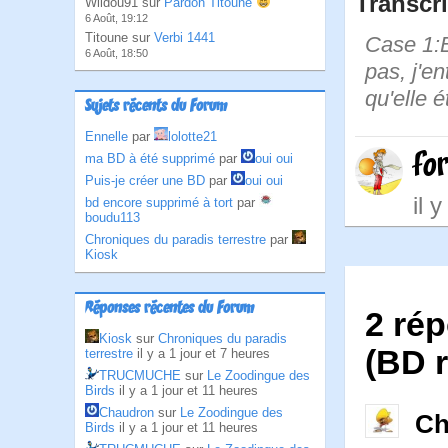
Transcri
Wildou91 sur
Pardon Titoune
6 Août, 19:12
Titoune sur
Verbi 1441
Case 1:B
6 Août, 18:50
pas, j'e
qu'elle é
Sujets récents du Forum
Ennelle
par
lolotte21
fo
ma BD à été supprimé
par
oui oui
Puis-je créer une BD
par
oui oui
il 
bd encore supprimé à tort
par
boudu113
Chroniques du paradis terrestre
par
Kiosk
Réponses récentes du Forum
2 rép
Kiosk
sur
Chroniques du paradis
(BD r
terrestre
il y a 1 jour et 7 heures
TRUCMUCHE
sur
Le Zoodingue des
Birds
il y a 1 jour et 11 heures
Chaudron
sur
Le Zoodingue des
Ch
Birds
il y a 1 jour et 11 heures