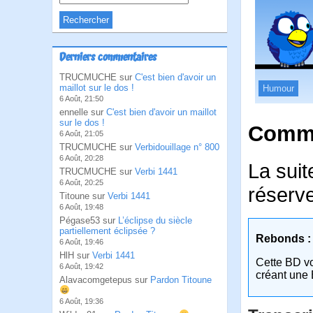
Derniers commentaires
TRUCMUCHE sur
C'est bien d'avoir un
maillot sur le dos !
Humour
6 Août, 21:50
ennelle sur
C'est bien d'avoir un maillot
sur le dos !
Comme
6 Août, 21:05
TRUCMUCHE sur
Verbidouillage n° 800
6 Août, 20:28
La suit
TRUCMUCHE sur
Verbi 1441
6 Août, 20:25
réserv
Titoune sur
Verbi 1441
6 Août, 19:48
Pégase53 sur
L’éclipse du siècle
partiellement éclipsée ?
Rebonds :
6 Août, 19:46
HlH sur
Verbi 1441
Cette BD v
6 Août, 19:42
créant une 
Alavacomgetepus sur
Pardon Titoune
6 Août, 19:36