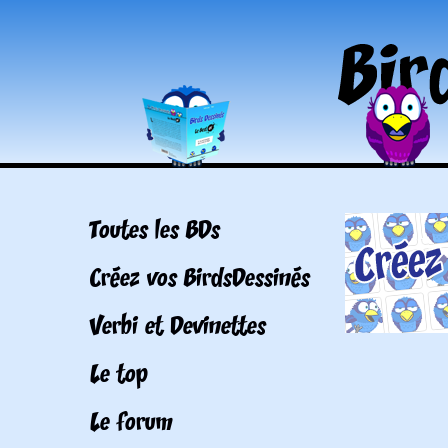
Toutes les BDs
Créez vos BirdsDessinés
Verbi et Devinettes
Le top
Le forum