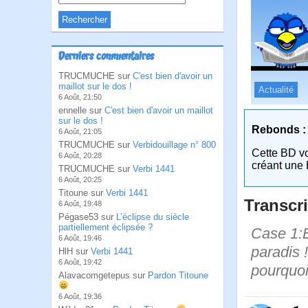
Derniers commentaires
TRUCMUCHE sur
C'est bien d'avoir un
maillot sur le dos !
Actualité
6 Août, 21:50
ennelle sur
C'est bien d'avoir un maillot
sur le dos !
Rebonds :
6 Août, 21:05
TRUCMUCHE sur
Verbidouillage n° 800
Cette BD v
6 Août, 20:28
créant une 
TRUCMUCHE sur
Verbi 1441
6 Août, 20:25
Titoune sur
Verbi 1441
Transcri
6 Août, 19:48
Pégase53 sur
L’éclipse du siècle
partiellement éclipsée ?
Case 1:B
6 Août, 19:46
paradis !
HlH sur
Verbi 1441
6 Août, 19:42
pourquoi
Alavacomgetepus sur
Pardon Titoune
6 Août, 19:36