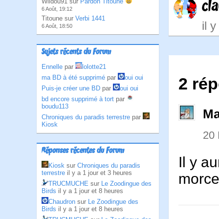
cl
Wildou91 sur
Pardon Titoune
6 Août, 19:12
Titoune sur
Verbi 1441
il 
6 Août, 18:50
Sujets récents du Forum
Ennelle
par
lolotte21
ma BD à été supprimé
par
oui oui
2 rép
Puis-je créer une BD
par
oui oui
bd encore supprimé à tort
par
boudu113
Ma
Chroniques du paradis terrestre
par
Kiosk
20
Réponses récentes du Forum
Il y a
Kiosk
sur
Chroniques du paradis
terrestre
il y a 1 jour et 3 heures
morce
TRUCMUCHE
sur
Le Zoodingue des
Birds
il y a 1 jour et 8 heures
Chaudron
sur
Le Zoodingue des
Birds
il y a 1 jour et 8 heures