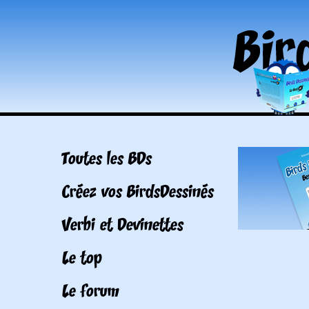
Toutes les BDs
Créez vos BirdsDessinés
Verbi et Devinettes
Le top
Le forum