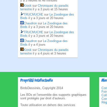
y a 3 heures et 46 minutes
Kiosk
sur
Chroniques du paradis
terrestre
il y a 3 jours et 15 heures
TRUCMUCHE
sur
Le Zoodingue des
Birds
il y a 3 jours et 20 heures
Chaudron
sur
Le Zoodingue des
Birds
il y a 3 jours et 20 heures
TRUCMUCHE
sur
Le Zoodingue des
Birds
il y a 3 jours et 20 heures
Chaudron
sur
Le Zoodingue des
Birds
il y a 4 jours
Kiosk
sur
Chroniques du paradis
terrestre
il y a 4 jours et 3 heures
Propriété intellectuelle
Men
BirdsDessinés, Copyright 2014
Con
Foi
Les BDs et l’ensemble des supports graphiques
Col
sont protégés par droit d’auteurs.
Cond
Règl
Toute utilisation en dehors des services