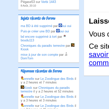
Pégase53 sur
Verbi 1443
8 Août, 20:10
Sujets récents du Forum
Laiss
ma BD à été supprimé
par
oui oui
Puis-je créer une BD
par
oui oui
Vous 
bd encore supprimé à tort
par
boudu113
Ce sit
Chroniques du paradis terrestre
par
Kiosk
savoir
mise à jour de son compte
par
DomTom
comme
Réponses récentes du Forum
ennelle
sur
Le Zoodingue des Birds
il
y a 2 heures et 7 minutes
Kiosk
sur
Chroniques du paradis
terrestre
il y a 2 heures et 52 minutes
ennelle
sur
Le Zoodingue des Birds
il
y a 3 heures et 3 minutes
ennelle
sur
Le Zoodingue des Birds
il