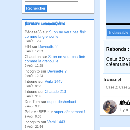
Derniers commentaires
Pégase53 sur
Si on ne veut pas finir
Inclassable
comme la grenouille !
9 Août, 12:41
HlH sur
Devinette ?
Rebonds :
9 Août, 12:33
Chaudron sur
Si on ne veut pas finir
Cette BD v
comme la grenouille !
créant une 
9 Août, 12:28
incognito sur
Devinette ?
9 Août, 12:23
Transcript
Titoune sur
Verbi 1443
9 Août, 9:33
Case 1: Case 2
Titoune sur
Charade 213
9 Août, 9:32
DomTom sur
super désherbant ! ...
Mist
9 Août, 9:15
il y a
PoLoMcBEE sur
super désherbant ! ...
9 Août, 9:03
incognito sur
Verbi 1443
8 Août, 21:54