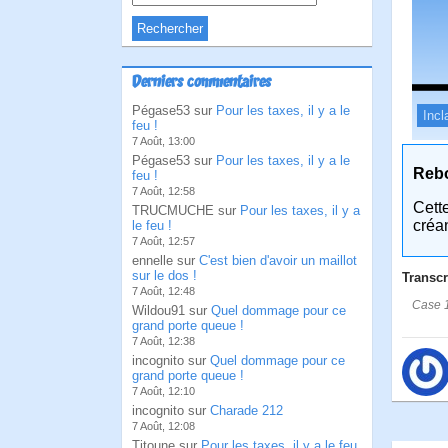
Derniers commentaires
Pégase53 sur
Pour les taxes, il y a le
Incl
feu !
7 Août, 13:00
Pégase53 sur
Pour les taxes, il y a le
Reb
feu !
7 Août, 12:58
Cett
TRUCMUCHE sur
Pour les taxes, il y a
créa
le feu !
7 Août, 12:57
ennelle sur
C'est bien d'avoir un maillot
sur le dos !
Transcr
7 Août, 12:48
Case 1
Wildou91 sur
Quel dommage pour ce
grand porte queue !
7 Août, 12:38
incognito sur
Quel dommage pour ce
grand porte queue !
7 Août, 12:10
incognito sur
Charade 212
7 Août, 12:08
Titoune sur
Pour les taxes, il y a le feu