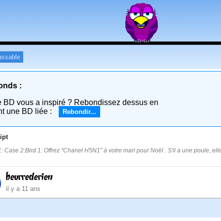
assable
onds :
e BD vous a inspiré ? Rebondissez dessus en
nt une BD liée :
Rebondir...
ipt
: Case 2:Bird 1: Offrez "Chanel H5N1" à votre mari pour Noël . S'il a une poule, ell
beurrederien
il y a 11 ans