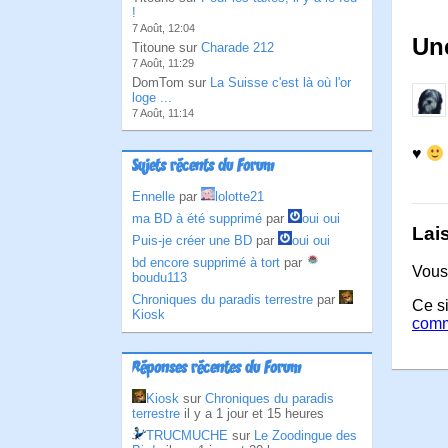
!
7 Août, 12:04
Un
Titoune sur
Charade 212
7 Août, 11:29
DomTom sur
La Suisse c'est là où l'or
loge ...
7 Août, 11:14
♥
Sujets récents du Forum
Ennelle
par
lolotte21
ma BD à été supprimé
par
oui oui
Lai
Puis-je créer une BD
par
oui oui
bd encore supprimé à tort
par
Vous
boudu113
Chroniques du paradis terrestre
par
Ce si
Kiosk
comm
Réponses récentes du Forum
Kiosk
sur
Chroniques du paradis
terrestre
il y a 1 jour et 15 heures
TRUCMUCHE
sur
Le Zoodingue des