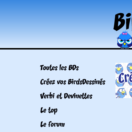
Toutes les BDs
Créez vos BirdsDessinés
Verbi et Devinettes
Le top
Le forum