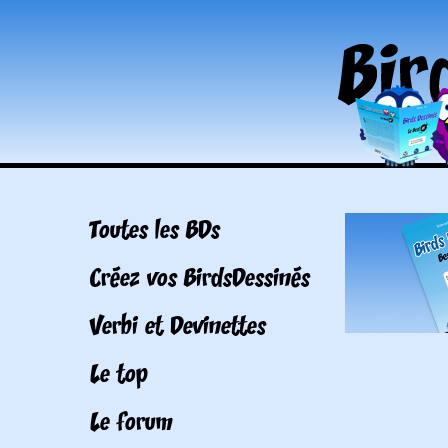
Toutes les BDs
Créez vos BirdsDessinés
Verbi et Devinettes
Le top
Le forum