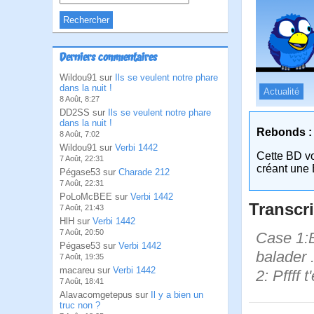
Derniers commentaires
Wildou91 sur
Ils se veulent notre phare
dans la nuit !
Actualité
8 Août, 8:27
DD2SS sur
Ils se veulent notre phare
dans la nuit !
Rebonds :
8 Août, 7:02
Wildou91 sur
Verbi 1442
Cette BD v
7 Août, 22:31
créant une 
Pégase53 sur
Charade 212
7 Août, 22:31
PoLoMcBEE sur
Verbi 1442
Transcri
7 Août, 21:43
HlH sur
Verbi 1442
7 Août, 20:50
Case 1:B
Pégase53 sur
Verbi 1442
balader .
7 Août, 19:35
macareu sur
Verbi 1442
2: Pffff 
7 Août, 18:41
Alavacomgetepus sur
Il y a bien un
truc non ?