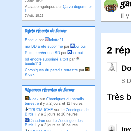
ga
7 Août, 18:25
Alavacomgetepus sur
Ça va dégommer
!
il 
7 Août, 18:23
Sujets récents du Forum
Ennelle
par
lolotte21
ma BD à été supprimé
par
oui oui
2 ré
Puis-je créer une BD
par
oui oui
bd encore supprimé à tort
par
boudu113
D
Chroniques du paradis terrestre
par
Kiosk
8 
Réponses récentes du Forum
Très b
Kiosk
sur
Chroniques du paradis
terrestre
il y a 2 jours et 11 heures
TRUCMUCHE
sur
Le Zoodingue des
Birds
il y a 2 jours et 16 heures
Chaudron
sur
Le Zoodingue des
Birds
il y a 2 jours et 16 heures
jm