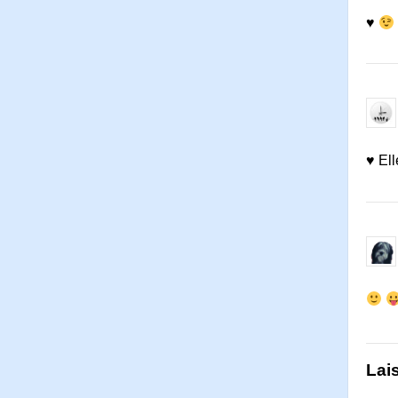
♥
♥ El
Lai