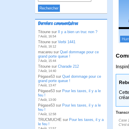
Derniers commentaires
Titoune sur
Il y a bien un truc non ?
7 Août, 16:54
Hum
Titoune sur
Verbi 1441
7 Août, 16:12
macareu sur
Quel dommage pour ce
Comm
grand porte queue !
7 Août, 15:44
Titoune sur
Charade 212
Inspir
7 Août, 14:40
Pégase53 sur
Quel dommage pour ce
grand porte queue !
Reb
7 Août, 13:47
Pégase53 sur
Pour les taxes, il y a le
Cett
feu !
créa
7 Août, 13:00
Pégase53 sur
Pour les taxes, il y a le
feu !
Transcr
7 Août, 12:58
TRUCMUCHE sur
Pour les taxes, il y a
Case 1
le feu !
C'est 
7 Août, 12:57