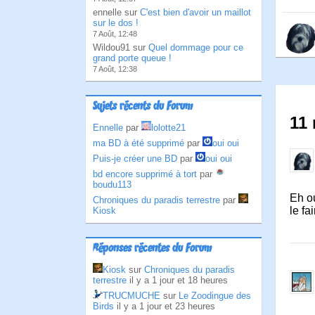
ennelle sur
C'est bien d'avoir un maillot
sur le dos !
7 Août, 12:48
Wildou91 sur
Quel dommage pour ce
grand porte queue !
7 Août, 12:38
Sujets récents du Forum
11
Ennelle
par
lolotte21
ma BD à été supprimé
par
oui oui
Puis-je créer une BD
par
oui oui
bd encore supprimé à tort
par
boudu113
Eh ou
Chroniques du paradis terrestre
par
le fai
Kiosk
Réponses récentes du Forum
Kiosk
sur
Chroniques du paradis
terrestre
il y a 1 jour et 18 heures
TRUCMUCHE
sur
Le Zoodingue des
Birds
il y a 1 jour et 23 heures