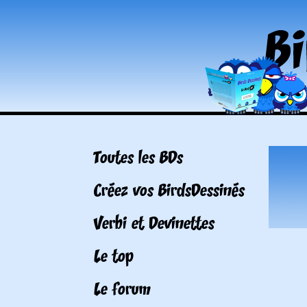
Toutes les BDs
Créez vos BirdsDessinés
Verbi et Devinettes
Le top
Le forum