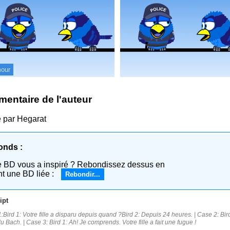
our
entaire de l'auteur
é par Hegarat
onds :
e BD vous a inspiré ? Rebondissez dessus en
nt une BD liée :
Rebondir...
ipt
:Bird 1: Votre fille a disparu depuis quand ?Bird 2: Depuis 24 heures. | Case 2: Bird
du Bach. | Case 3: Bird 1: Ah! Je comprends. Votre fille a fait une fugue !