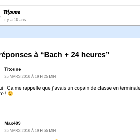
Titoune
il y a 10 ans
 réponses à “Bach + 24 heures”
Titoune
25 MARS 2016 À 19 H 25 MIN
i ! Ça me rappelle que j’avais un copain de classe en terminal
re !
Max409
25 MARS 2016 À 19 H 55 MIN