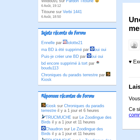
Wildou91 sur
Pardon Titoune
6 Août, 19:12
Titoune sur
Verbi 1441
6 Août, 18:50
Un
me
Sujets récents du Forum
Ennelle
par
lolotte21
ma BD à été supprimé
par
oui oui
Puis-je créer une BD
par
oui oui
♥ Exc
bd encore supprimé à tort
par
boudu113
Chroniques du paradis terrestre
par
Kiosk
Lai
Réponses récentes du Forum
Vous
Kiosk
sur
Chroniques du paradis
Ce si
terrestre
il y a 1 jour et 6 heures
comm
TRUCMUCHE
sur
Le Zoodingue des
Birds
il y a 1 jour et 11 heures
Chaudron
sur
Le Zoodingue des
Birds
il y a 1 jour et 11 heures