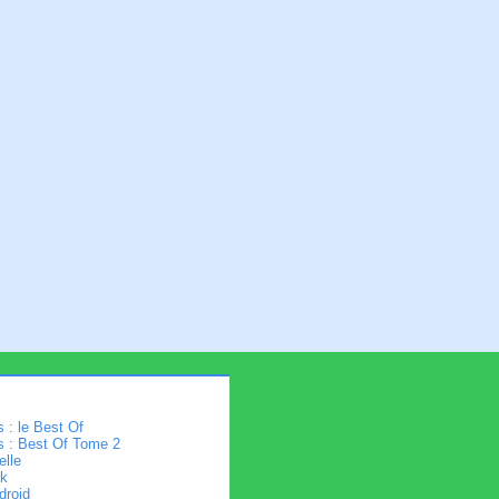
 : le Best Of
s : Best Of Tome 2
elle
k
droid