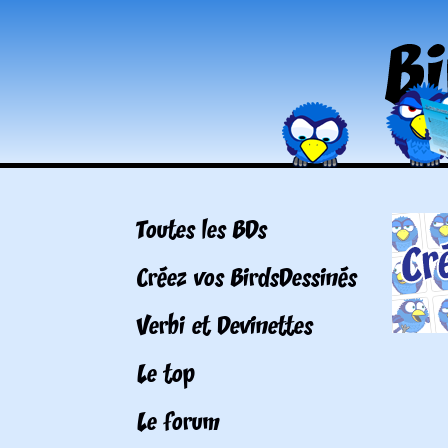
Toutes les BDs
Créez vos BirdsDessinés
Verbi et Devinettes
Le top
Le forum