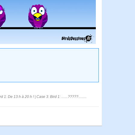
1: De 13 h à 20 h ! | Case 3: Bird 1: .......?????.........