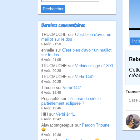
Derniers commentaires
TRUCMUCHE sur
C'est bien d'avoir un
maillot sur le dos !
Incl
6 Août, 21:50
ennelle sur
C'est bien d'avoir un maillot
sur le dos !
Reb
6 Août, 21:05
TRUCMUCHE sur
Verbidouillage n° 800
Cett
6 Août, 20:28
créa
TRUCMUCHE sur
Verbi 1441
6 Août, 20:25
Titoune sur
Verbi 1441
Transcr
6 Août, 19:48
Pégase53 sur
L’éclipse du siècle
Case 1:
partiellement éclipsée ?
6 Août, 19:46
HlH sur
Verbi 1441
6 Août, 19:42
Alavacomgetepus sur
Pardon Titoune
6 Août, 19:36