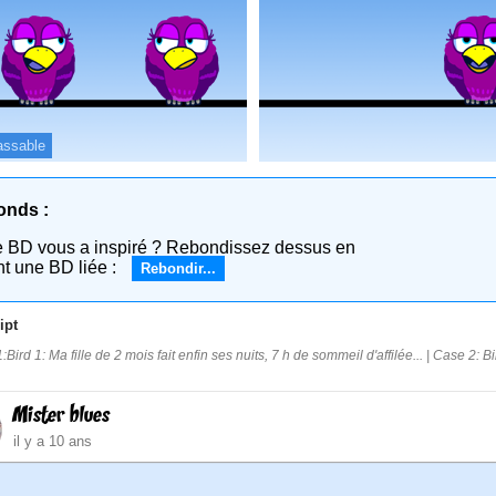
assable
onds :
e BD vous a inspiré ? Rebondissez dessus en
nt une BD liée :
Rebondir...
ipt
Bird 1: Ma fille de 2 mois fait enfin ses nuits, 7 h de sommeil d'affilée... | Case 2: Bird 
Mister blues
il y a 10 ans