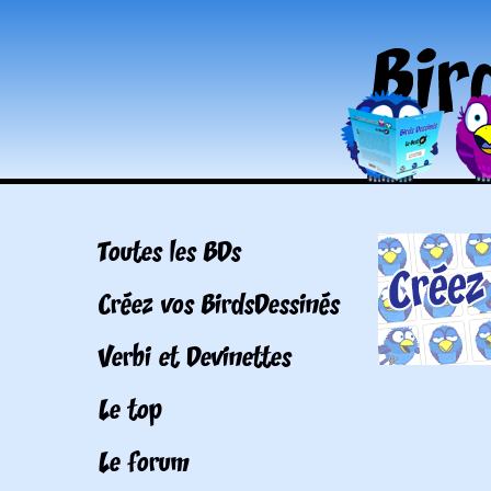
Toutes les BDs
Créez vos BirdsDessinés
Verbi et Devinettes
Le top
Le forum