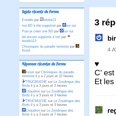
Sujets récents du Forum
3 rép
Ennelle
par
lolotte21
ma BD à été supprimé
par
oui oui
Puis-je créer une BD
par
oui oui
bi
bd encore supprimé à tort
par
boudu113
Chroniques du paradis terrestre
par
4 A
Kiosk
♥
Réponses récentes du Forum
C’ est
Kiosk
sur
Chroniques du paradis
terrestre
il y a 2 jours et 22 heures
Et le
TRUCMUCHE
sur
Le Zoodingue des
Birds
il y a 3 jours et 3 heures
Chaudron
sur
Le Zoodingue des
Birds
il y a 3 jours et 3 heures
TRUCMUCHE
sur
Le Zoodingue des
Birds
il y a 3 jours et 3 heures
re
Chaudron
sur
Le Zoodingue des
Birds
il y a 3 jours et 7 heures