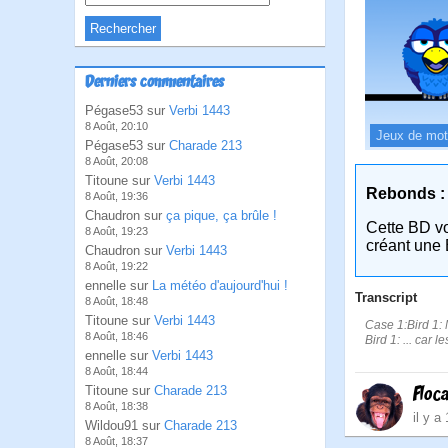
Derniers commentaires
Pégase53 sur
Verbi 1443
8 Août, 20:10
Jeux de mo
Pégase53 sur
Charade 213
8 Août, 20:08
Titoune sur
Verbi 1443
Rebonds :
8 Août, 19:36
Chaudron sur
ça pique, ça brûle !
Cette BD v
8 Août, 19:23
créant une 
Chaudron sur
Verbi 1443
8 Août, 19:22
ennelle sur
La météo d'aujourd'hui !
Transcript
8 Août, 18:48
Titoune sur
Verbi 1443
Case 1:Bird 1: 
8 Août, 18:46
Bird 1: ... car l
ennelle sur
Verbi 1443
8 Août, 18:44
Floc
Titoune sur
Charade 213
8 Août, 18:38
il y a
Wildou91 sur
Charade 213
8 Août, 18:37