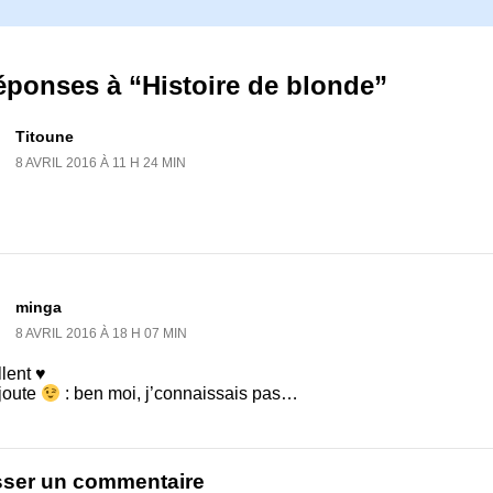
éponses à “Histoire de blonde”
Titoune
8 AVRIL 2016 À 11 H 24 MIN
minga
8 AVRIL 2016 À 18 H 07 MIN
lent ♥
ajoute
: ben moi, j’connaissais pas…
sser un commentaire