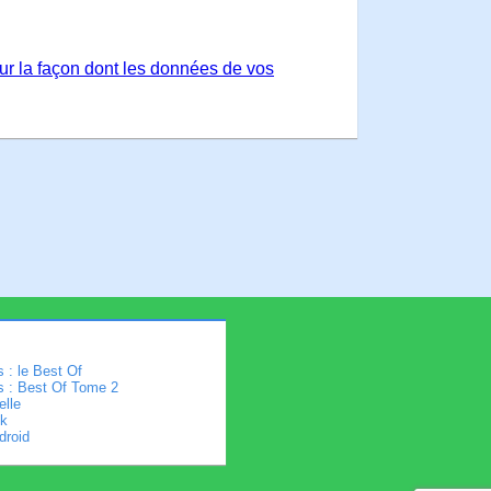
sur la façon dont les données de vos
 : le Best Of
s : Best Of Tome 2
elle
k
droid