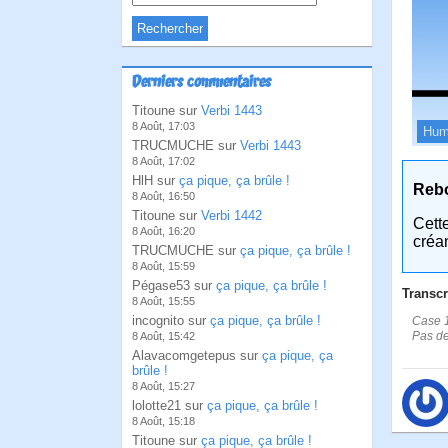
Derniers commentaires
Titoune sur
Verbi 1443
8 Août, 17:03
Hum
TRUCMUCHE sur
Verbi 1443
8 Août, 17:02
HlH sur
ça pique, ça brûle !
Reb
8 Août, 16:50
Titoune sur
Verbi 1442
Cett
8 Août, 16:20
créa
TRUCMUCHE sur
ça pique, ça brûle !
8 Août, 15:59
Pégase53 sur
ça pique, ça brûle !
Transcr
8 Août, 15:55
incognito sur
ça pique, ça brûle !
Case 1
Pas de
8 Août, 15:42
Alavacomgetepus sur
ça pique, ça
brûle !
8 Août, 15:27
lolotte21 sur
ça pique, ça brûle !
8 Août, 15:18
Titoune sur
ça pique, ça brûle !