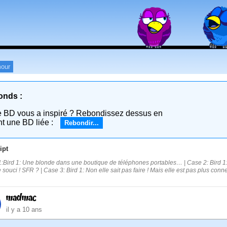
our
onds :
e BD vous a inspiré ? Rebondissez dessus en
nt une BD liée :
Rebondir...
ipt
:Bird 1: Une blonde dans une boutique de téléphones portables… | Case 2: Bird 1:
 souci ! SFR ? | Case 3: Bird 1: Non elle sait pas faire ! Mais elle est pas plus conne
madmac
il y a 10 ans