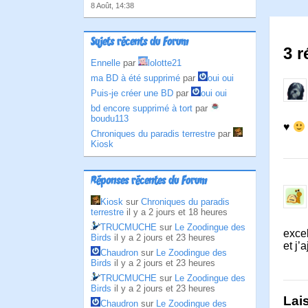
8 Août, 14:38
Sujets récents du Forum
3 r
Ennelle
par
lolotte21
ma BD à été supprimé
par
oui oui
Puis-je créer une BD
par
oui oui
bd encore supprimé à tort
par
boudu113
♥
Chroniques du paradis terrestre
par
Kiosk
Réponses récentes du Forum
Kiosk
sur
Chroniques du paradis
terrestre
il y a 2 jours et 18 heures
TRUCMUCHE
sur
Le Zoodingue des
excel
Birds
il y a 2 jours et 23 heures
et j’
Chaudron
sur
Le Zoodingue des
Birds
il y a 2 jours et 23 heures
TRUCMUCHE
sur
Le Zoodingue des
Birds
il y a 2 jours et 23 heures
Lai
Chaudron
sur
Le Zoodingue des