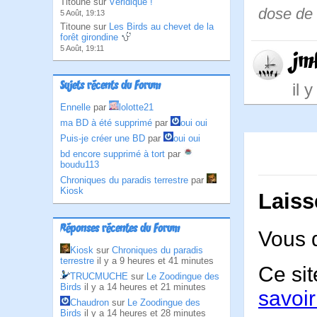
Titoune sur
Véridique !
dose de 
5 Août, 19:13
Titoune sur
Les Birds au chevet de la
forêt girondine
5 Août, 19:11
jm
Sujets récents du Forum
il 
Ennelle
par
lolotte21
ma BD à été supprimé
par
oui oui
Puis-je créer une BD
par
oui oui
bd encore supprimé à tort
par
boudu113
Chroniques du paradis terrestre
par
Kiosk
Laiss
Réponses récentes du Forum
Vous 
Kiosk
sur
Chroniques du paradis
terrestre
il y a 9 heures et 41 minutes
Ce sit
TRUCMUCHE
sur
Le Zoodingue des
Birds
il y a 14 heures et 21 minutes
savoir
Chaudron
sur
Le Zoodingue des
Birds
il y a 14 heures et 28 minutes