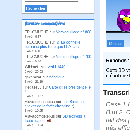
Derniers commentaires
TRUCMUCHE sur
Verbidouillage n° 800
6 Août, 6:57
TRUCMUCHE sur
☺ La connerie
Médical
humaine plus forte que l.I.A ☺☺
6 Août, 6:40
TRUCMUCHE sur
Verbidouillage n° 799
Rebonds :
6 Août, 5:14
Wildou91 sur
Verbi 1440
Cette BD v
5 Août, 23:33
créant une 
gaveravar sur
Véridique !
5 Août, 21:19
Pégase53 sur
Carte grise présidentielle
Transcri
!
5 Août, 19:37
Alavacomgetepus sur
Les Birds au
Case 1:B
chevet de la forêt girondine
Bird 2: 
5 Août, 19:25
Alavacomgetepus sur
BD express à
fait des
toute vapeur
5 Août, 19:24
très effi