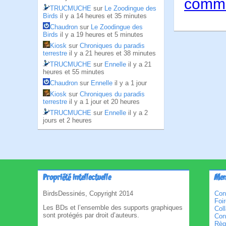
comme
TRUCMUCHE
sur
Le Zoodingue des
Birds
il y a 14 heures et 35 minutes
Chaudron
sur
Le Zoodingue des
Birds
il y a 19 heures et 5 minutes
Kiosk
sur
Chroniques du paradis
terrestre
il y a 21 heures et 38 minutes
TRUCMUCHE
sur
Ennelle
il y a 21
heures et 55 minutes
Chaudron
sur
Ennelle
il y a 1 jour
Kiosk
sur
Chroniques du paradis
terrestre
il y a 1 jour et 20 heures
TRUCMUCHE
sur
Ennelle
il y a 2
jours et 2 heures
Propriété intellectuelle
Men
BirdsDessinés, Copyright 2014
Con
Foi
Les BDs et l’ensemble des supports graphiques
Col
sont protégés par droit d’auteurs.
Cond
Règl