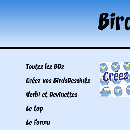
Toutes les BDs
Créez vos BirdsDessinés
Verbi et Devinettes
Le top
Le forum