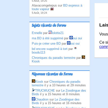
5 Août, 19:25
Alavacomgetepus sur
BD express à
toute vapeur
5 Août, 19:24
Lai
Sujets récents du Forum
Ennelle
par
lolotte21
Vous
ma BD à été supprimé
par
oui oui
Ce si
Puis-je créer une BD
par
oui oui
comm
bd encore supprimé à tort
par
boudu113
Chroniques du paradis terrestre
par
Kiosk
Réponses récentes du Forum
Kiosk
sur
Chroniques du paradis
terrestre
il y a 10 heures et 29 minutes
TRUCMUCHE
sur
Le Zoodingue des
Birds
il y a 15 heures et 9 minutes
Chaudron
sur
Le Zoodingue des
Birds
il y a 15 heures et 16 minutes