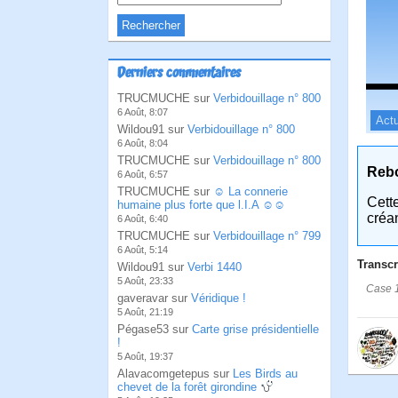
Derniers commentaires
TRUCMUCHE sur
Verbidouillage n° 800
6 Août, 8:07
Actu
Wildou91 sur
Verbidouillage n° 800
6 Août, 8:04
TRUCMUCHE sur
Verbidouillage n° 800
Reb
6 Août, 6:57
TRUCMUCHE sur
☺ La connerie
Cett
humaine plus forte que l.I.A ☺☺
créa
6 Août, 6:40
TRUCMUCHE sur
Verbidouillage n° 799
6 Août, 5:14
Transcr
Wildou91 sur
Verbi 1440
5 Août, 23:33
Case 1
gaveravar sur
Véridique !
5 Août, 21:19
Pégase53 sur
Carte grise présidentielle
!
5 Août, 19:37
Alavacomgetepus sur
Les Birds au
chevet de la forêt girondine