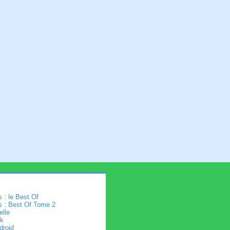
 : le Best Of
s : Best Of Tome 2
elle
k
droid