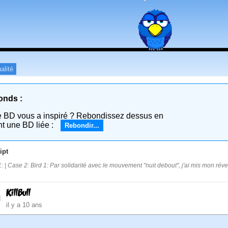
alité
onds :
e BD vous a inspiré ? Rebondissez dessus en
nt une BD liée :
Rebondir...
ipt
: | Case 2: Bird 1: Par solidarité avec le mouvement "nuit debout", j'ai mis mon révei
KillBull
il y a 10 ans