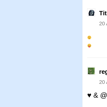
Ti
20 
re
20 
♥ & 