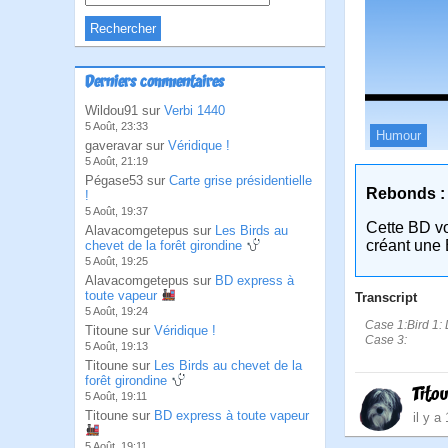
Derniers commentaires
Wildou91 sur
Verbi 1440
5 Août, 23:33
Humour
gaveravar sur
Véridique !
5 Août, 21:19
Pégase53 sur
Carte grise présidentielle
Rebonds :
!
5 Août, 19:37
Cette BD v
Alavacomgetepus sur
Les Birds au
créant une 
chevet de la forêt girondine
5 Août, 19:25
Alavacomgetepus sur
BD express à
toute vapeur
Transcript
5 Août, 19:24
Case 1:Bird 1: L
Titoune sur
Véridique !
Case 3:
5 Août, 19:13
Titoune sur
Les Birds au chevet de la
forêt girondine
Tito
5 Août, 19:11
Titoune sur
BD express à toute vapeur
il y a
5 Août, 19:11