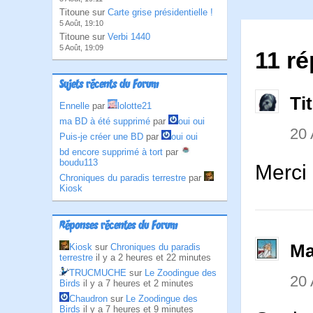
Titoune sur
Carte grise présidentielle !
5 Août, 19:10
Titoune sur
Verbi 1440
5 Août, 19:09
11 ré
Sujets récents du Forum
Ti
Ennelle
par
lolotte21
ma BD à été supprimé
par
oui oui
20 
Puis-je créer une BD
par
oui oui
bd encore supprimé à tort
par
boudu113
Merci 
Chroniques du paradis terrestre
par
Kiosk
Réponses récentes du Forum
Ma
Kiosk
sur
Chroniques du paradis
terrestre
il y a 2 heures et 22 minutes
TRUCMUCHE
sur
Le Zoodingue des
20 
Birds
il y a 7 heures et 2 minutes
Chaudron
sur
Le Zoodingue des
Birds
il y a 7 heures et 9 minutes