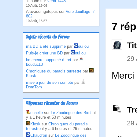
Titoune sur
Verbi 1445
10 Août, 19:06
Alavacomgetepus sur
Verbidouillage n°
802
10 Août, 18:57
7 ré
Sujets récents du Forum
Ti
ma BD à été supprimé
par
oui oui
Puis-je créer une BD
par
oui oui
29 
bd encore supprimé à tort
par
boudu113
Chroniques du paradis terrestre
par
Merci 
Kiosk
mise à jour de son compte
par
DomTom
Réponses récentes du Forum
Tr
ennelle
sur
Le Zoodingue des Birds
il
y a 1 heure et 53 minutes
29 
Kiosk
sur
Chroniques du paradis
terrestre
il y a 6 heures et 26 minutes
Chaudron
sur
Le Zoodingue des