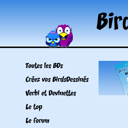
Toutes les BDs
Créez vos BirdsDessinés
Verbi et Devinettes
Le top
Le forum