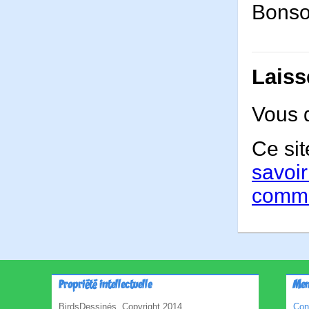
Bonso
Laiss
Vous 
Ce sit
savoir
comme
Propriété intellectuelle
Men
BirdsDessinés, Copyright 2014
Con