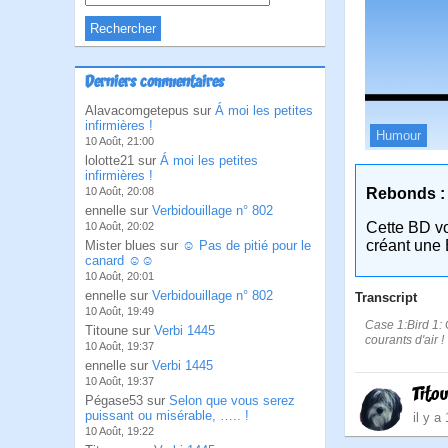
Derniers commentaires
Alavacomgetepus sur
Á moi les petites
infirmières !
Humour
10 Août, 21:00
lolotte21 sur
Á moi les petites
infirmières !
Rebonds :
10 Août, 20:08
ennelle sur
Verbidouillage n° 802
Cette BD v
10 Août, 20:02
créant une 
Mister blues sur
☺ Pas de pitié pour le
canard ☺☺
10 Août, 20:01
ennelle sur
Verbidouillage n° 802
Transcript
10 Août, 19:49
Case 1:Bird 1: C
Titoune sur
Verbi 1445
courants d'air !
10 Août, 19:37
ennelle sur
Verbi 1445
10 Août, 19:37
Tito
Pégase53 sur
Selon que vous serez
puissant ou misérable, ….. !
il y a
10 Août, 19:22