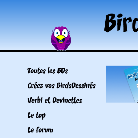
Toutes les BDs
Créez vos BirdsDessinés
Verbi et Devinettes
Le top
Le forum