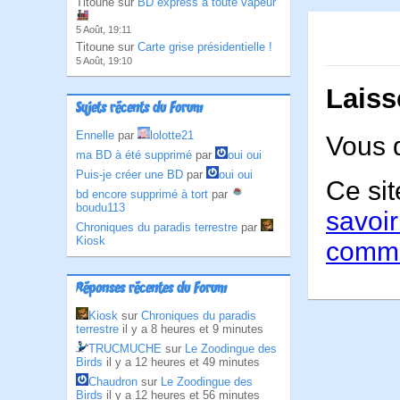
Titoune sur
BD express à toute vapeur
5 Août, 19:11
Titoune sur
Carte grise présidentielle !
5 Août, 19:10
Laiss
Sujets récents du Forum
Ennelle
par
lolotte21
Vous 
ma BD à été supprimé
par
oui oui
Puis-je créer une BD
par
oui oui
Ce sit
bd encore supprimé à tort
par
boudu113
savoir
Chroniques du paradis terrestre
par
Kiosk
comme
Réponses récentes du Forum
Kiosk
sur
Chroniques du paradis
terrestre
il y a 8 heures et 9 minutes
TRUCMUCHE
sur
Le Zoodingue des
Birds
il y a 12 heures et 49 minutes
Chaudron
sur
Le Zoodingue des
Birds
il y a 12 heures et 56 minutes