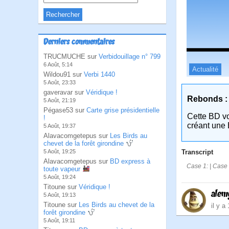
Derniers commentaires
TRUCMUCHE sur
Verbidouillage n° 799
6 Août, 5:14
Actualité
Wildou91 sur
Verbi 1440
5 Août, 23:33
gaveravar sur
Véridique !
Rebonds :
5 Août, 21:19
Pégase53 sur
Carte grise présidentielle
Cette BD v
!
créant une 
5 Août, 19:37
Alavacomgetepus sur
Les Birds au
chevet de la forêt girondine
Transcript
5 Août, 19:25
Alavacomgetepus sur
BD express à
Case 1: | Case 2
toute vapeur
5 Août, 19:24
Titoune sur
Véridique !
alem
5 Août, 19:13
Titoune sur
Les Birds au chevet de la
il y a
forêt girondine
5 Août, 19:11