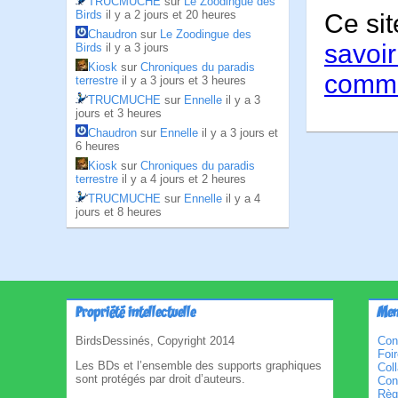
TRUCMUCHE
sur
Le Zoodingue des
Birds
il y a 2 jours et 20 heures
Ce sit
Chaudron
sur
Le Zoodingue des
savoir
Birds
il y a 3 jours
Kiosk
sur
Chroniques du paradis
comme
terrestre
il y a 3 jours et 3 heures
TRUCMUCHE
sur
Ennelle
il y a 3
jours et 3 heures
Chaudron
sur
Ennelle
il y a 3 jours et
6 heures
Kiosk
sur
Chroniques du paradis
terrestre
il y a 4 jours et 2 heures
TRUCMUCHE
sur
Ennelle
il y a 4
jours et 8 heures
Propriété intellectuelle
Men
BirdsDessinés, Copyright 2014
Con
Foi
Les BDs et l’ensemble des supports graphiques
Col
sont protégés par droit d’auteurs.
Cond
Règl