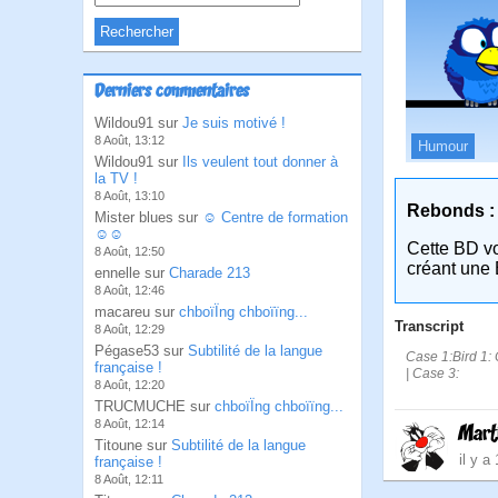
Derniers commentaires
Wildou91 sur
Je suis motivé !
8 Août, 13:12
Humour
Wildou91 sur
Ils veulent tout donner à
la TV !
8 Août, 13:10
Rebonds :
Mister blues sur
☺ Centre de formation
☺☺
Cette BD v
8 Août, 12:50
créant une 
ennelle sur
Charade 213
8 Août, 12:46
macareu sur
chboïÏng chboïïng...
Transcript
8 Août, 12:29
Pégase53 sur
Subtilité de la langue
Case 1:Bird 1: 
française !
| Case 3:
8 Août, 12:20
TRUCMUCHE sur
chboïÏng chboïïng...
8 Août, 12:14
Mart
Titoune sur
Subtilité de la langue
il y a
française !
8 Août, 12:11