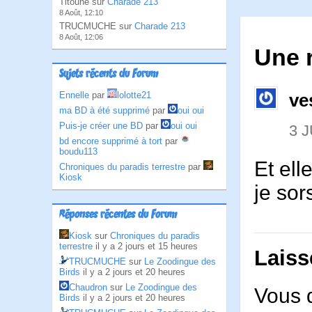
Titoune sur
Charade 213
8 Août, 12:10
TRUCMUCHE sur
Charade 213
8 Août, 12:06
Une 
Sujets récents du Forum
Ennelle
par
lolotte21
ve
ma BD à été supprimé
par
oui oui
Puis-je créer une BD
par
oui oui
3 J
bd encore supprimé à tort
par
boudu113
Et ell
Chroniques du paradis terrestre
par
Kiosk
je so
Réponses récentes du Forum
Kiosk
sur
Chroniques du paradis
terrestre
il y a 2 jours et 15 heures
Laiss
TRUCMUCHE
sur
Le Zoodingue des
Birds
il y a 2 jours et 20 heures
Chaudron
sur
Le Zoodingue des
Vous 
Birds
il y a 2 jours et 20 heures