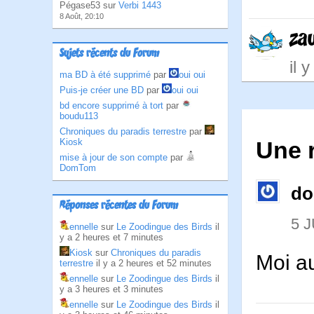
Pégase53 sur
Verbi 1443
8 Août, 20:10
za
Sujets récents du Forum
il 
ma BD à été supprimé
par
oui oui
Puis-je créer une BD
par
oui oui
bd encore supprimé à tort
par
boudu113
Chroniques du paradis terrestre
par
Kiosk
Une r
mise à jour de son compte
par
DomTom
d
Réponses récentes du Forum
5 J
ennelle
sur
Le Zoodingue des Birds
il
y a 2 heures et 7 minutes
Kiosk
sur
Chroniques du paradis
Moi au
terrestre
il y a 2 heures et 52 minutes
ennelle
sur
Le Zoodingue des Birds
il
y a 3 heures et 3 minutes
ennelle
sur
Le Zoodingue des Birds
il