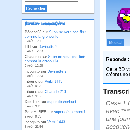
Derniers commentaires
Pégase53 sur
Si on ne veut pas finir
comme la grenouille !
9 Août, 12:41
Médical
HlH sur
Devinette ?
9 Août, 12:33
Chaudron sur
Si on ne veut pas finir
Rebonds :
comme la grenouille !
9 Août, 12:28
Cette BD v
incognito sur
Devinette ?
créant une 
9 Août, 12:23
Titoune sur
Verbi 1443
9 Août, 9:33
Transcri
Titoune sur
Charade 213
9 Août, 9:32
Case 1:Bi
DomTom sur
super désherbant ! ...
9 Août, 9:15
avec ****
PoLoMcBEE sur
super désherbant ! ...
9 Août, 9:03
une jour
incognito sur
Verbi 1443
accouch
8 Août, 21:54