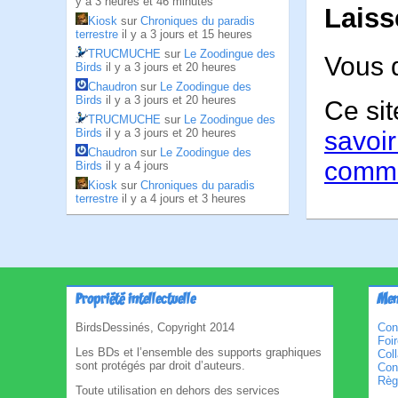
y a 3 heures et 46 minutes
Laiss
Kiosk
sur
Chroniques du paradis
terrestre
il y a 3 jours et 15 heures
TRUCMUCHE
sur
Le Zoodingue des
Vous 
Birds
il y a 3 jours et 20 heures
Chaudron
sur
Le Zoodingue des
Birds
il y a 3 jours et 20 heures
Ce sit
TRUCMUCHE
sur
Le Zoodingue des
Birds
il y a 3 jours et 20 heures
savoir
Chaudron
sur
Le Zoodingue des
comme
Birds
il y a 4 jours
Kiosk
sur
Chroniques du paradis
terrestre
il y a 4 jours et 3 heures
Propriété intellectuelle
Men
BirdsDessinés, Copyright 2014
Con
Foi
Les BDs et l’ensemble des supports graphiques
Col
sont protégés par droit d’auteurs.
Cond
Règl
Toute utilisation en dehors des services