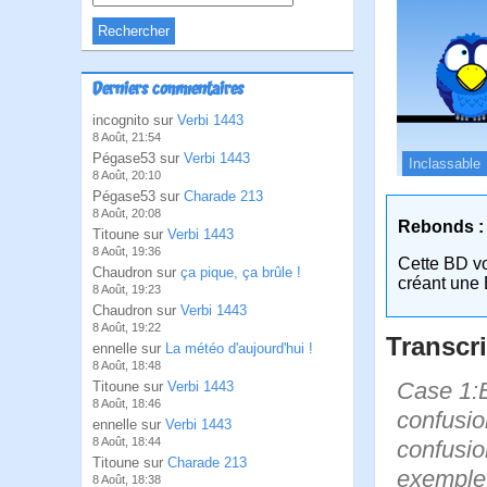
Derniers commentaires
incognito sur
Verbi 1443
8 Août, 21:54
Pégase53 sur
Verbi 1443
Inclassable
8 Août, 20:10
Pégase53 sur
Charade 213
8 Août, 20:08
Rebonds :
Titoune sur
Verbi 1443
8 Août, 19:36
Cette BD v
Chaudron sur
ça pique, ça brûle !
créant une 
8 Août, 19:23
Chaudron sur
Verbi 1443
8 Août, 19:22
Transcri
ennelle sur
La météo d'aujourd'hui !
8 Août, 18:48
Case 1:Bi
Titoune sur
Verbi 1443
8 Août, 18:46
confusio
ennelle sur
Verbi 1443
8 Août, 18:44
confusio
Titoune sur
Charade 213
exemple 
8 Août, 18:38