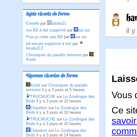
Sujets récents du Forum
ha
Ennelle
par
lolotte21
il 
ma BD à été supprimé
par
oui oui
Puis-je créer une BD
par
oui oui
bd encore supprimé à tort
par
boudu113
Chroniques du paradis terrestre
par
Kiosk
Réponses récentes du Forum
Laiss
Kiosk
sur
Chroniques du paradis
terrestre
il y a 3 jours et 5 heures
Vous 
TRUCMUCHE
sur
Le Zoodingue des
Birds
il y a 3 jours et 10 heures
Ce sit
Chaudron
sur
Le Zoodingue des
Birds
il y a 3 jours et 10 heures
savoir
TRUCMUCHE
sur
Le Zoodingue des
Birds
il y a 3 jours et 10 heures
comme
Chaudron
sur
Le Zoodingue des
Birds
il y a 3 jours et 14 heures