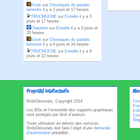
Kiosk
sur
Chroniques du paradis
terrestre
il y a 3 jours et 17 heures
TRUCMUCHE
sur
Ennelle
il y a 3
jours et 17 heures
Chaudron
sur
Ennelle
il y a 3 jours et
20 heures
Kiosk
sur
Chroniques du paradis
terrestre
il y a 4 jours et 16 heures
TRUCMUCHE
sur
Ennelle
il y a 4
jours et 22 heures
Propriété intellectuelle
Men
BirdsDessinés, Copyright 2014
Con
Foi
Les BDs et l’ensemble des supports graphiques
Col
sont protégés par droit d’auteurs.
Cond
Règl
Toute utilisation en dehors des services
BirdsDessinés doit faire l’objet d’une
demande
d’autorisation
préalable.