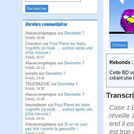
Derniers commentaires
Alavacomgetepus sur
Devinette ?
9 Août, 16:06
Chaudron sur
Pour Pierre les tests
Humour
cognitifs ça roule .... surtout après une
p'tite mousse !
9 Août, 15:57
Rebonds :
Alavacomgetepus sur
Devinette ?
9 Août, 15:12
Cette BD v
ennelle sur
Devinette ?
créant une 
9 Août, 14:42
TRUCMUCHE sur
Devinette ?
9 Août, 14:30
Transcri
Alavacomgetepus sur
Devinette ?
9 Août, 13:39
beurrederien sur
Pour Pierre les tests
Case 1:B
cognitifs ça roule .... surtout après une
p'tite mousse !
réveille 
9 Août, 13:35
end il es
Alavacomgetepus sur
Si on ne veut
pas finir comme la grenouille !
est trop 
9 Août, 13:30