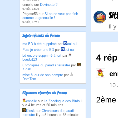
ennelle sur
Devinette ?
9 Août, 13:29
Sit
Pégase53 sur
Si on ne veut pas finir
comme la grenouille !
9 Août, 12:41
il 
Sujets récents du Forum
ma BD à été supprimé
par
oui oui
Puis-je créer une BD
par
oui oui
4 rép
bd encore supprimé à tort
par
boudu113
Chroniques du paradis terrestre
par
Kiosk
en
mise à jour de son compte
par
DomTom
10 
Réponses récentes du Forum
2ème b
ennelle
sur
Le Zoodingue des Birds
il
y a 4 heures et 50 minutes
Kiosk
sur
Chroniques du paradis
terrestre
il y a 5 heures et 35 minutes