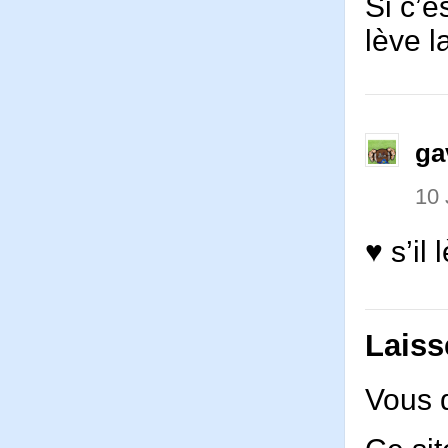
Si c’e
lève l
ga
10 
♥ s’il 
Laiss
Vous 