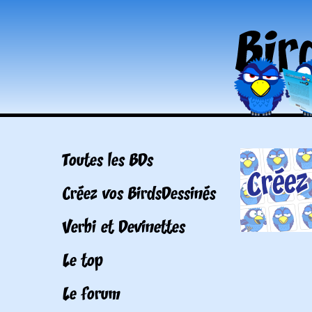
Toutes les BDs
Créez vos BirdsDessinés
Verbi et Devinettes
Le top
Le forum