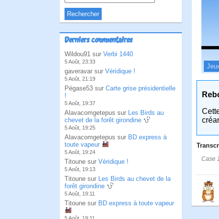
Derniers commentaires
Wildou91 sur
Verbi 1440
5 Août, 23:33
Jeu
gaveravar sur
Véridique !
5 Août, 21:19
Pégase53 sur
Carte grise présidentielle
Reb
!
5 Août, 19:37
Cett
Alavacomgetepus sur
Les Birds au
créa
chevet de la forêt girondine
5 Août, 19:25
Alavacomgetepus sur
BD express à
toute vapeur
Transcr
5 Août, 19:24
Case 1
Titoune sur
Véridique !
5 Août, 19:13
Titoune sur
Les Birds au chevet de la
forêt girondine
5 Août, 19:11
Titoune sur
BD express à toute vapeur
5 Août, 19:11