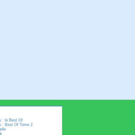
 : le Best Of
s : Best Of Tome 2
elle
k