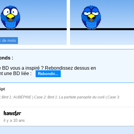
x de mots
onds :
e BD vous a inspiré ? Rebondissez dessus en
nt une BD liée :
Rebondir...
ipt
:Bird 1: AUBÉPINE | Case 2: Bird 1: La parfaite panoplie du curé | Case 3:
hamster
il y a 10 ans