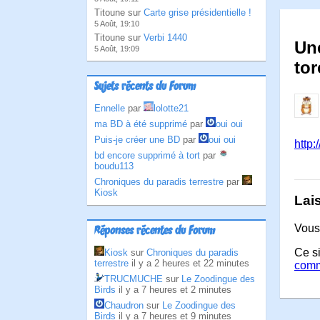
Titoune sur
Carte grise présidentielle !
5 Août, 19:10
Titoune sur
Verbi 1440
Une
5 Août, 19:09
tor
Sujets récents du Forum
Ennelle
par
lolotte21
ma BD à été supprimé
par
oui oui
Puis-je créer une BD
par
oui oui
http:
bd encore supprimé à tort
par
boudu113
Chroniques du paradis terrestre
par
Kiosk
Lai
Vous
Réponses récentes du Forum
Ce si
Kiosk
sur
Chroniques du paradis
terrestre
il y a 2 heures et 22 minutes
comm
TRUCMUCHE
sur
Le Zoodingue des
Birds
il y a 7 heures et 2 minutes
Chaudron
sur
Le Zoodingue des
Birds
il y a 7 heures et 9 minutes