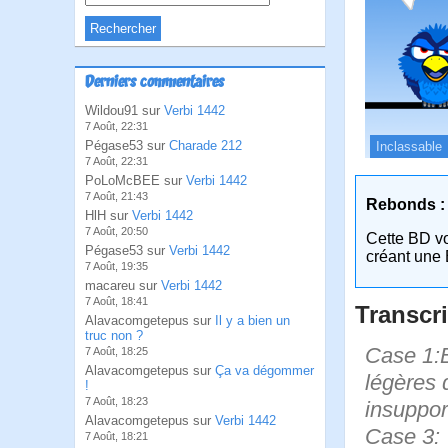
Derniers commentaires
Wildou91 sur
Verbi 1442
7 Août, 22:31
Pégase53 sur
Charade 212
Inclassable
7 Août, 22:31
PoLoMcBEE sur
Verbi 1442
7 Août, 21:43
Rebonds :
HlH sur
Verbi 1442
7 Août, 20:50
Cette BD v
Pégase53 sur
Verbi 1442
créant une 
7 Août, 19:35
macareu sur
Verbi 1442
7 Août, 18:41
Transcri
Alavacomgetepus sur
Il y a bien un
truc non ?
Case 1:B
7 Août, 18:25
Alavacomgetepus sur
Ça va dégommer
légères 
!
7 Août, 18:23
insuppor
Alavacomgetepus sur
Verbi 1442
Case 3:
7 Août, 18:21