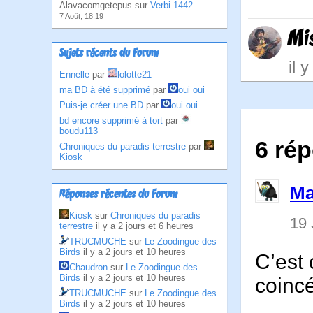
Alavacomgetepus sur
Verbi 1442
7 Août, 18:19
Mi
Sujets récents du Forum
il 
Ennelle
par
lolotte21
ma BD à été supprimé
par
oui oui
Puis-je créer une BD
par
oui oui
bd encore supprimé à tort
par
boudu113
6 ré
Chroniques du paradis terrestre
par
Kiosk
Ma
Réponses récentes du Forum
Kiosk
sur
Chroniques du paradis
19 
terrestre
il y a 2 jours et 6 heures
TRUCMUCHE
sur
Le Zoodingue des
Birds
il y a 2 jours et 10 heures
C’est 
Chaudron
sur
Le Zoodingue des
Birds
il y a 2 jours et 10 heures
coinc
TRUCMUCHE
sur
Le Zoodingue des
Birds
il y a 2 jours et 10 heures