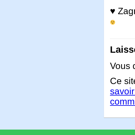
♥ Zagr
Laiss
Vous 
Ce sit
savoir
comme