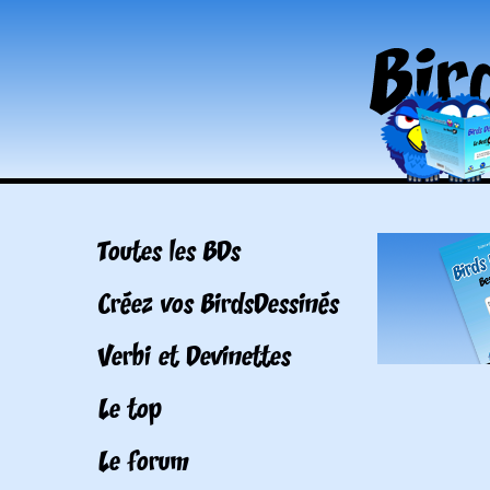
Toutes les BDs
Créez vos BirdsDessinés
Verbi et Devinettes
Le top
Le forum