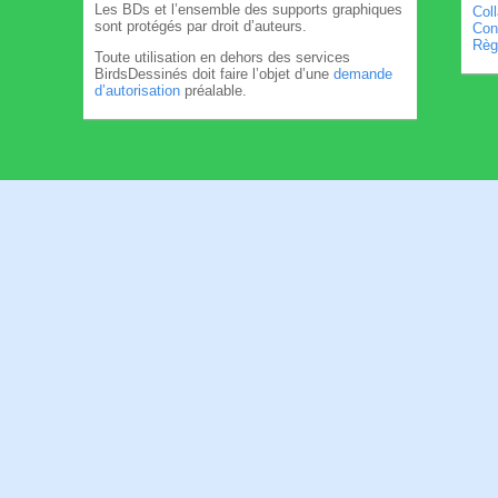
Les BDs et l’ensemble des supports graphiques
Col
sont protégés par droit d’auteurs.
Cond
Règl
Toute utilisation en dehors des services
BirdsDessinés doit faire l’objet d’une
demande
d’autorisation
préalable.