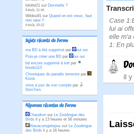
lolotte21 sur
Devinette ?
Transcri
9 Août, 21:46
Wildou91 sur
Quand on est vieux, faut
Case 1:B
rien rater !!
9 Août, 20:22
lui ai o
elle m'a 
Sujets récents du Forum
1: En pl
ma BD à été supprimé
par
oui oui
Puis-je créer une BD
par
oui oui
Do
bd encore supprimé à tort
par
boudu113
Chroniques du paradis terrestre
par
il 
Kiosk
mise à jour de son compte
par
DomTom
Réponses récentes du Forum
Chaudron
sur
Le Zoodingue des
Birds
il y a 13 heures et 56 minutes
Laiss
Alavacomgetepus
sur
Le Zoodingue
des Birds
il y a 16 heures