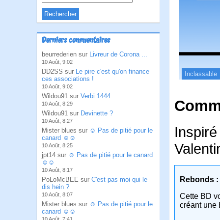
Derniers commentaires
beurrederien sur
Livreur de Corona ...
10 Août, 9:02
DD2SS sur
Le pire c'est qu'on finance
Inclassable
ces associations !
10 Août, 9:02
Wildou91 sur
Verbi 1444
Comme
10 Août, 8:29
Wildou91 sur
Devinette ?
10 Août, 8:27
Inspiré 
Mister blues sur
☺ Pas de pitié pour le
canard ☺☺
Valenti
10 Août, 8:25
jpt14 sur
☺ Pas de pitié pour le canard
☺☺
10 Août, 8:17
Rebonds :
PoLoMcBEE sur
C'est pas moi qui le
dis hein ?
10 Août, 8:07
Cette BD v
Mister blues sur
☺ Pas de pitié pour le
créant une 
canard ☺☺
10 Août, 7:41