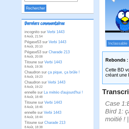
Derniers commentaires
incognito sur
Verbi 1443
8 Août, 21:54
Pégase53 sur
Verbi 1443
Inclassable
8 Août, 20:10
Pégase53 sur
Charade 213
8 Août, 20:08
Rebonds :
Titoune sur
Verbi 1443
8 Août, 19:36
Cette BD v
Chaudron sur
ça pique, ça brûle !
créant une 
8 Août, 19:23
Chaudron sur
Verbi 1443
8 Août, 19:22
Transcri
ennelle sur
La météo d'aujourd'hui !
8 Août, 18:48
Case 1:Bi
Titoune sur
Verbi 1443
8 Août, 18:46
Bird 1: 
ennelle sur
Verbi 1443
8 Août, 18:44
moitié ! 
Titoune sur
Charade 213
8 Août, 18:38