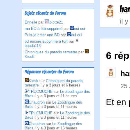
ha
Sujets récents du Forum
il 
Ennelle
par
lolotte21
ma BD à été supprimé
par
oui oui
Puis-je créer une BD
par
oui oui
bd encore supprimé à tort
par
boudu113
Chroniques du paradis terrestre
par
6 ré
Kiosk
ha
Réponses récentes du Forum
Kiosk
sur
Chroniques du paradis
25 
terrestre
il y a 3 jours et 6 heures
TRUCMUCHE
sur
Le Zoodingue des
Birds
il y a 3 jours et 11 heures
Et en 
Chaudron
sur
Le Zoodingue des
Birds
il y a 3 jours et 11 heures
TRUCMUCHE
sur
Le Zoodingue des
Birds
il y a 3 jours et 11 heures
Chaudron
sur
Le Zoodingue des
Birds
il y a 3 jours et 16 heures