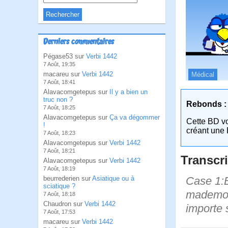
Derniers commentaires
Pégase53 sur
Verbi 1442
7 Août, 19:35
macareu sur
Verbi 1442
Médical
7 Août, 18:41
Alavacomgetepus sur
Il y a bien un
truc non ?
Rebonds :
7 Août, 18:25
Alavacomgetepus sur
Ça va dégommer
Cette BD v
!
créant une 
7 Août, 18:23
Alavacomgetepus sur
Verbi 1442
7 Août, 18:21
Transcri
Alavacomgetepus sur
Verbi 1442
7 Août, 18:19
Case 1:B
beurrederien sur
Asiatique ou à
sciatique ?
mademois
7 Août, 18:18
Chaudron sur
Verbi 1442
importe 
7 Août, 17:53
macareu sur
Verbi 1442