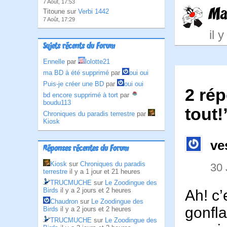
7 Août, 17:53
Ma
Titoune sur
Verbi 1442
7 Août, 17:29
il 
Sujets récents du Forum
Ennelle
par
lolotte21
ma BD à été supprimé
par
oui oui
Puis-je créer une BD
par
oui oui
2 rép
bd encore supprimé à tort
par
boudu113
tout!
Chroniques du paradis terrestre
par
Kiosk
ve
Réponses récentes du Forum
Kiosk
sur
Chroniques du paradis
30 
terrestre
il y a 1 jour et 21 heures
TRUCMUCHE
sur
Le Zoodingue des
Birds
il y a 2 jours et 2 heures
Ah! c’
Chaudron
sur
Le Zoodingue des
gonfla
Birds
il y a 2 jours et 2 heures
TRUCMUCHE
sur
Le Zoodingue des