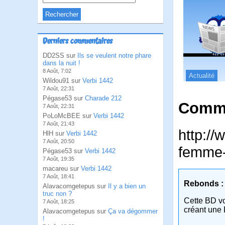
Derniers commentaires
DD2SS sur
Ils se veulent notre phare
dans la nuit !
8 Août, 7:02
Actualité
Wildou91 sur
Verbi 1442
7 Août, 22:31
Pégase53 sur
Charade 212
Comme
7 Août, 22:31
PoLoMcBEE sur
Verbi 1442
7 Août, 21:43
http://
HlH sur
Verbi 1442
7 Août, 20:50
femme-
Pégase53 sur
Verbi 1442
7 Août, 19:35
macareu sur
Verbi 1442
7 Août, 18:41
Rebonds :
Alavacomgetepus sur
Il y a bien un
truc non ?
Cette BD v
7 Août, 18:25
créant une 
Alavacomgetepus sur
Ça va dégommer
!