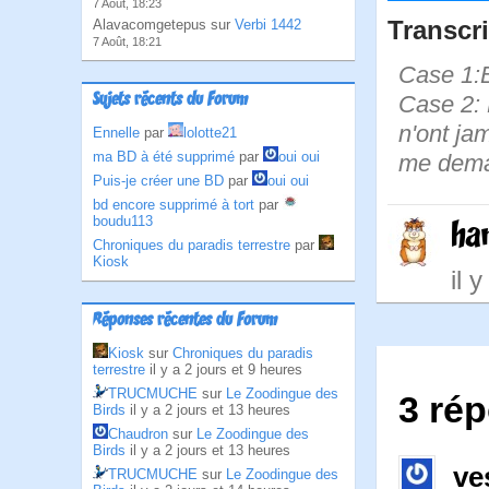
7 Août, 18:23
Transcri
Alavacomgetepus sur
Verbi 1442
7 Août, 18:21
Case 1:B
Sujets récents du Forum
Case 2: 
n'ont ja
Ennelle
par
lolotte21
ma BD à été supprimé
par
oui oui
me deman
Puis-je créer une BD
par
oui oui
bd encore supprimé à tort
par
boudu113
ha
Chroniques du paradis terrestre
par
Kiosk
il 
Réponses récentes du Forum
Kiosk
sur
Chroniques du paradis
terrestre
il y a 2 jours et 9 heures
TRUCMUCHE
sur
Le Zoodingue des
3 rép
Birds
il y a 2 jours et 13 heures
Chaudron
sur
Le Zoodingue des
Birds
il y a 2 jours et 13 heures
ve
TRUCMUCHE
sur
Le Zoodingue des