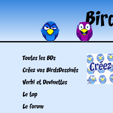
Toutes les BDs
Créez vos BirdsDessinés
Verbi et Devinettes
Le top
Le forum