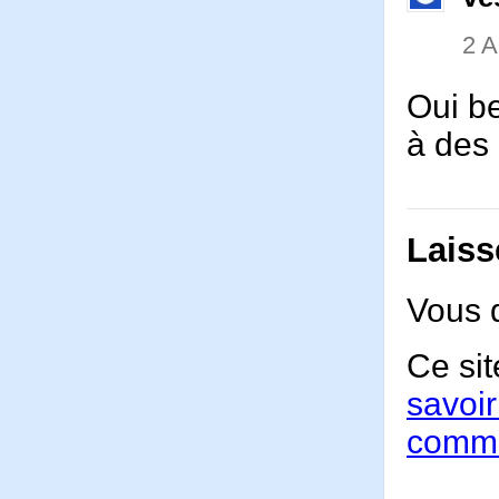
2 
Oui be
à des
Laiss
Vous 
Ce sit
savoir
comme