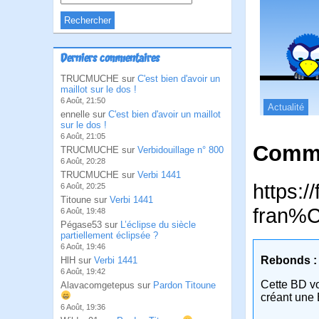
Derniers commentaires
TRUCMUCHE sur
C'est bien d'avoir un
maillot sur le dos !
6 Août, 21:50
Actualité
ennelle sur
C'est bien d'avoir un maillot
sur le dos !
6 Août, 21:05
Comme
TRUCMUCHE sur
Verbidouillage n° 800
6 Août, 20:28
TRUCMUCHE sur
Verbi 1441
https:
6 Août, 20:25
Titoune sur
Verbi 1441
fran%C
6 Août, 19:48
Pégase53 sur
L’éclipse du siècle
partiellement éclipsée ?
6 Août, 19:46
Rebonds :
HlH sur
Verbi 1441
6 Août, 19:42
Cette BD v
Alavacomgetepus sur
Pardon Titoune
créant une 
6 Août, 19:36