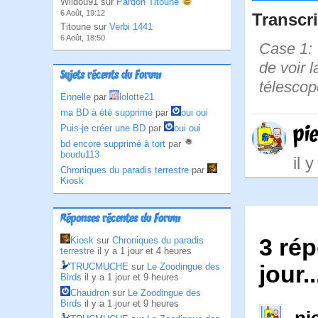
Wildou91 sur
Pardon Titoune
6 Août, 19:12
Transcri
Titoune sur
Verbi 1441
6 Août, 18:50
Case 1: 
de voir 
Sujets récents du Forum
télescop
Ennelle
par
lolotte21
ma BD à été supprimé
par
oui oui
pi
Puis-je créer une BD
par
oui oui
bd encore supprimé à tort
par
boudu113
il 
Chroniques du paradis terrestre
par
Kiosk
Réponses récentes du Forum
3 rép
Kiosk
sur
Chroniques du paradis
terrestre
il y a 1 jour et 4 heures
TRUCMUCHE
sur
Le Zoodingue des
jour..
Birds
il y a 1 jour et 9 heures
Chaudron
sur
Le Zoodingue des
Birds
il y a 1 jour et 9 heures