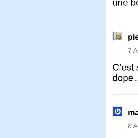
une be
pi
7 
C’est 
dop
m
8 