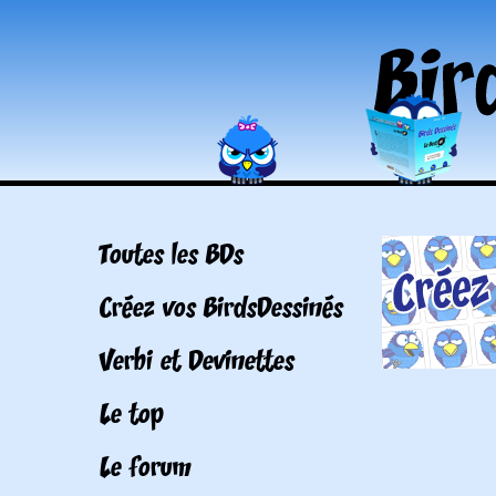
Toutes les BDs
Créez vos BirdsDessinés
Verbi et Devinettes
Le top
Le forum