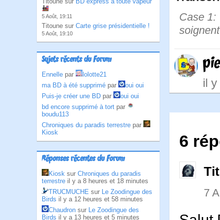
Titoune sur
BD express à toute vapeur
Case 1: |
5 Août, 19:11
Titoune sur
Carte grise présidentielle !
soignent
5 Août, 19:10
pi
Sujets récents du Forum
Ennelle
par
lolotte21
il 
ma BD à été supprimé
par
oui oui
Puis-je créer une BD
par
oui oui
bd encore supprimé à tort
par
boudu113
Chroniques du paradis terrestre
par
Kiosk
6 rép
Réponses récentes du Forum
Ti
Kiosk
sur
Chroniques du paradis
terrestre
il y a 8 heures et 18 minutes
7 
TRUCMUCHE
sur
Le Zoodingue des
Birds
il y a 12 heures et 58 minutes
Chaudron
sur
Le Zoodingue des
Salut 
Birds
il y a 13 heures et 5 minutes