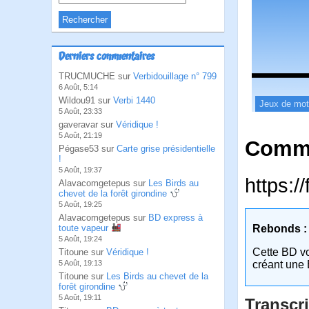
Derniers commentaires
TRUCMUCHE sur
Verbidouillage n° 799
6 Août, 5:14
Wildou91 sur
Verbi 1440
Jeux de mo
5 Août, 23:33
gaveravar sur
Véridique !
5 Août, 21:19
Comme
Pégase53 sur
Carte grise présidentielle
!
5 Août, 19:37
https:/
Alavacomgetepus sur
Les Birds au
chevet de la forêt girondine
5 Août, 19:25
Alavacomgetepus sur
BD express à
toute vapeur
Rebonds :
5 Août, 19:24
Cette BD v
Titoune sur
Véridique !
5 Août, 19:13
créant une 
Titoune sur
Les Birds au chevet de la
forêt girondine
5 Août, 19:11
Transcri