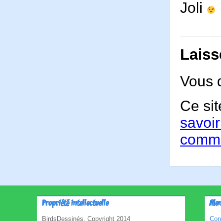
Joli
Laiss
Vous 
Ce sit
savoir
comme
Propriété intellectuelle
Men
BirdsDessinés, Copyright 2014
Con