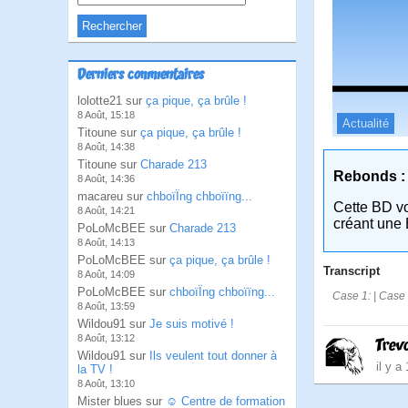
Derniers commentaires
lolotte21 sur
ça pique, ça brûle !
8 Août, 15:18
Actualité
Titoune sur
ça pique, ça brûle !
8 Août, 14:38
Titoune sur
Charade 213
Rebonds :
8 Août, 14:36
macareu sur
chboïÏng chboïïng...
Cette BD v
8 Août, 14:21
créant une 
PoLoMcBEE sur
Charade 213
8 Août, 14:13
PoLoMcBEE sur
ça pique, ça brûle !
Transcript
8 Août, 14:09
PoLoMcBEE sur
chboïÏng chboïïng...
Case 1: | Case 2
8 Août, 13:59
Wildou91 sur
Je suis motivé !
8 Août, 13:12
Trev
Wildou91 sur
Ils veulent tout donner à
il y a
la TV !
8 Août, 13:10
Mister blues sur
☺ Centre de formation