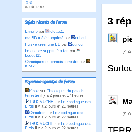
☺☺
8 Août, 12:50
3 rép
Sujets récents du Forum
Ennelle
par
lolotte21
pi
ma BD à été supprimé
par
oui oui
Puis-je créer une BD
par
oui oui
7 
bd encore supprimé à tort
par
boudu113
Chroniques du paradis terrestre
par
Surto
Kiosk
Réponses récentes du Forum
Kiosk
sur
Chroniques du paradis
terrestre
il y a 2 jours et 17 heures
Ma
TRUCMUCHE
sur
Le Zoodingue des
Birds
il y a 2 jours et 21 heures
7 
Chaudron
sur
Le Zoodingue des
Birds
il y a 2 jours et 22 heures
TRUCMUCHE
sur
Le Zoodingue des
TERRI
Birds
il y a 2 jours et 22 heures