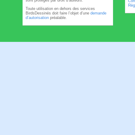
sont protégés par droit d’auteurs.
Cond
Règl
Toute utilisation en dehors des services
BirdsDessinés doit faire l’objet d’une
demande
d’autorisation
préalable.