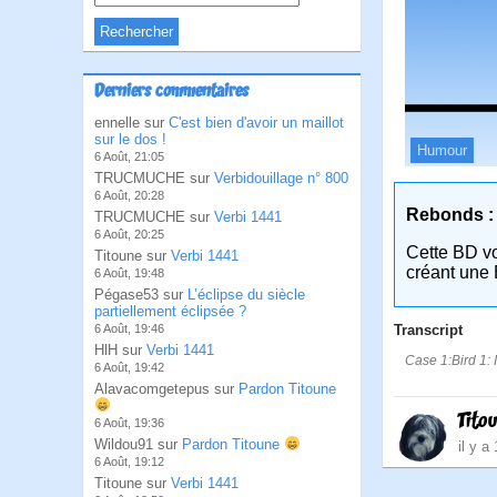
Derniers commentaires
ennelle sur
C'est bien d'avoir un maillot
sur le dos !
Humour
6 Août, 21:05
TRUCMUCHE sur
Verbidouillage n° 800
6 Août, 20:28
Rebonds :
TRUCMUCHE sur
Verbi 1441
6 Août, 20:25
Cette BD v
Titoune sur
Verbi 1441
créant une 
6 Août, 19:48
Pégase53 sur
L’éclipse du siècle
partiellement éclipsée ?
Transcript
6 Août, 19:46
HlH sur
Verbi 1441
Case 1:Bird 1: 
6 Août, 19:42
Alavacomgetepus sur
Pardon Titoune
Tito
6 Août, 19:36
Wildou91 sur
Pardon Titoune
il y a
6 Août, 19:12
Titoune sur
Verbi 1441