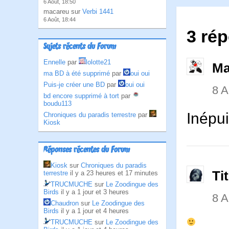
6 Août, 18:50
macareu sur
Verbi 1441
6 Août, 18:44
3 rép
Sujets récents du Forum
Ennelle
par
lolotte21
Ma
ma BD à été supprimé
par
oui oui
Puis-je créer une BD
par
oui oui
8 
bd encore supprimé à tort
par
boudu113
Inépu
Chroniques du paradis terrestre
par
Kiosk
Réponses récentes du Forum
Kiosk
sur
Chroniques du paradis
Ti
terrestre
il y a 23 heures et 17 minutes
TRUCMUCHE
sur
Le Zoodingue des
Birds
il y a 1 jour et 3 heures
8 
Chaudron
sur
Le Zoodingue des
Birds
il y a 1 jour et 4 heures
TRUCMUCHE
sur
Le Zoodingue des