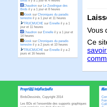
Birds
il y a 1 jour et 4 heures
Chaudron
sur
Le Zoodingue des
Birds
il y a 1 jour et 8 heures
Kiosk
sur
Chroniques du paradis
Laiss
terrestre
il y a 1 jour et 11 heures
TRUCMUCHE
sur
Ennelle
il y a 1
jour et 11 heures
Vous 
Chaudron
sur
Ennelle
il y a 1 jour et
14 heures
Ce sit
Kiosk
sur
Chroniques du paradis
terrestre
il y a 2 jours et 10 heures
savoir
TRUCMUCHE
sur
Ennelle
il y a 2
jours et 16 heures
comme
Propriété intellectuelle
Men
BirdsDessinés, Copyright 2014
Con
Foi
Les BDs et l’ensemble des supports graphiques
Col