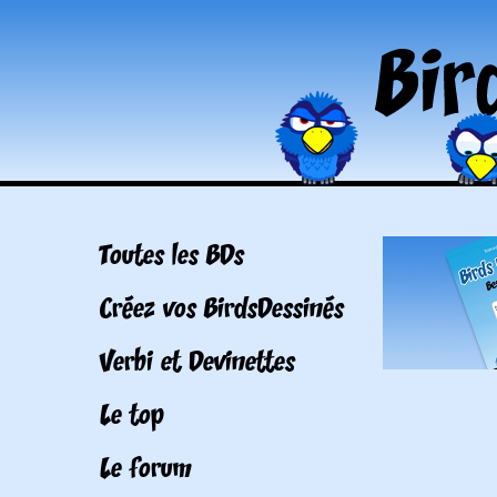
Toutes les BDs
Créez vos BirdsDessinés
Verbi et Devinettes
Le top
Le forum