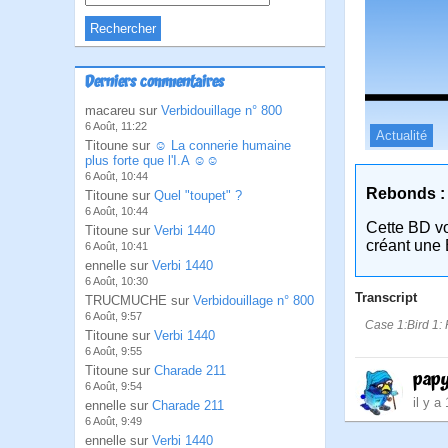
Derniers commentaires
macareu sur
Verbidouillage n° 800
6 Août, 11:22
Actualité
Titoune sur
☺ La connerie humaine
plus forte que l'I.A ☺☺
6 Août, 10:44
Rebonds :
Titoune sur
Quel "toupet" ?
6 Août, 10:44
Cette BD v
Titoune sur
Verbi 1440
créant une 
6 Août, 10:41
ennelle sur
Verbi 1440
6 Août, 10:30
Transcript
TRUCMUCHE sur
Verbidouillage n° 800
6 Août, 9:57
Case 1:Bird 1: H
Titoune sur
Verbi 1440
6 Août, 9:55
Titoune sur
Charade 211
pap
6 Août, 9:54
il y a
ennelle sur
Charade 211
6 Août, 9:49
ennelle sur
Verbi 1440