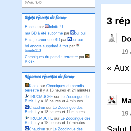
6 Août, 9:46
Sujets récents du Forum
3 ré
Ennelle
par
lolotte21
ma BD à été supprimé
par
oui oui
D
Puis-je créer une BD
par
oui oui
bd encore supprimé à tort
par
19
boudu113
Chroniques du paradis terrestre
par
Kiosk
« Aux
Réponses récentes du Forum
Kiosk
sur
Chroniques du paradis
terrestre
il y a 13 heures et 24 minutes
TRUCMUCHE
sur
Le Zoodingue des
Ma
Birds
il y a 18 heures et 4 minutes
Chaudron
sur
Le Zoodingue des
19
Birds
il y a 18 heures et 11 minutes
TRUCMUCHE
sur
Le Zoodingue des
Birds
il y a 18 heures et 17 minutes
Salut
Chaudron
sur
Le Zoodingue des