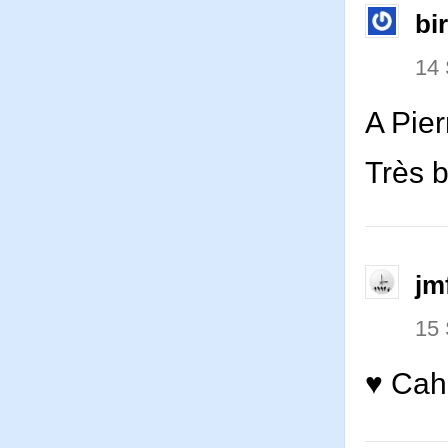
bi
14
A Pier
Très b
jm
15
♥ Cahu