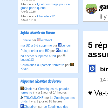
ga
Titoune sur
Quel dommage pour ce
grand porte queue !
7 Août, 10:55
il 
Titoune sur
Charade 212
7 Août, 10:53
Sujets récents du Forum
Ennelle
par
lolotte21
5 rép
ma BD à été supprimé
par
oui oui
Puis-je créer une BD
par
oui oui
assur
bd encore supprimé à tort
par
boudu113
Chroniques du paradis terrestre
par
bi
Kiosk
14
Réponses récentes du Forum
Kiosk
sur
Chroniques du paradis
♥ Va-t
terrestre
il y a 1 jour et 14 heures
TRUCMUCHE
sur
Le Zoodingue des
Birds
il y a 1 jour et 18 heures
Chaudron
sur
Le Zoodingue des