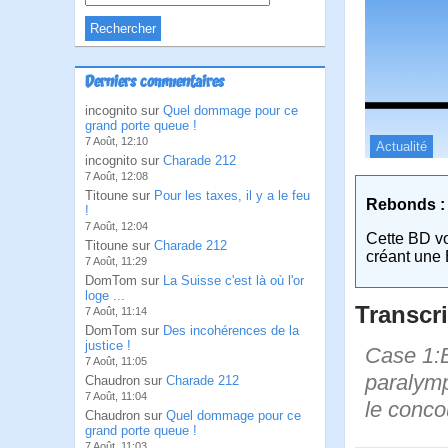
Derniers commentaires
incognito sur
Quel dommage pour ce
grand porte queue !
7 Août, 12:10
Actualité
incognito sur
Charade 212
7 Août, 12:08
Titoune sur
Pour les taxes, il y a le feu
Rebonds :
!
7 Août, 12:04
Cette BD v
Titoune sur
Charade 212
créant une 
7 Août, 11:29
DomTom sur
La Suisse c'est là où l'or
loge ...
Transcri
7 Août, 11:14
DomTom sur
Des incohérences de la
justice !
Case 1:B
7 Août, 11:05
paralymp
Chaudron sur
Charade 212
7 Août, 11:04
le conco
Chaudron sur
Quel dommage pour ce
grand porte queue !
7 Août, 11:03