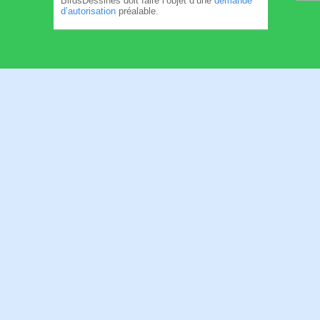
BirdsDessinés doit faire l’objet d’une
demande
d’autorisation
préalable.