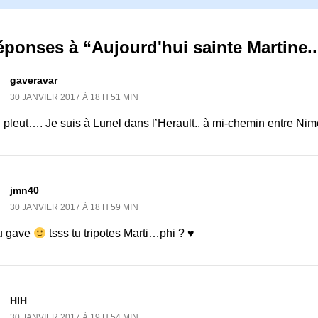
éponses à “Aujourd'hui sainte Martine..
gaveravar
30 JANVIER 2017 À 18 H 51 MIN
l pleut…. Je suis à Lunel dans l’Herault.. à mi-chemin entre Nim
jmn40
30 JANVIER 2017 À 18 H 59 MIN
u gave
tsss tu tripotes Marti…phi ? ♥
HlH
30 JANVIER 2017 À 19 H 54 MIN