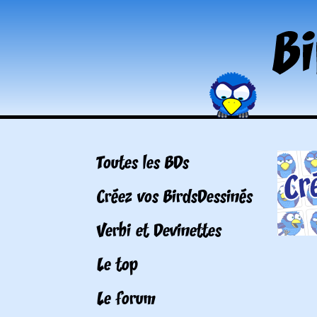
Toutes les BDs
Créez vos BirdsDessinés
Verbi et Devinettes
Le top
Le forum