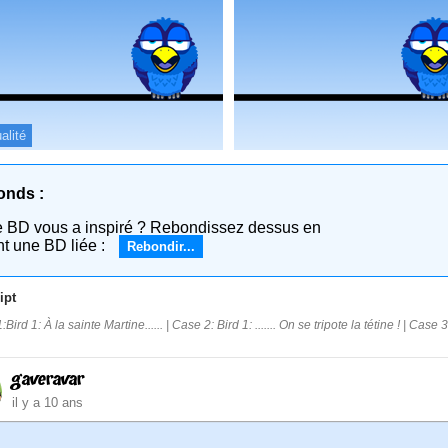
alité
onds :
e BD vous a inspiré ? Rebondissez dessus en
nt une BD liée :
Rebondir...
ipt
Bird 1: À la sainte Martine...... | Case 2: Bird 1: ....... On se tripote la tétine ! | Case 3
gaveravar
il y a 10 ans