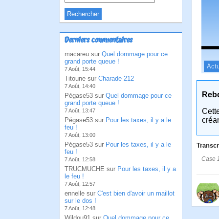
Derniers commentaires
macareu sur
Quel dommage pour ce
grand porte queue !
Actu
7 Août, 15:44
Titoune sur
Charade 212
7 Août, 14:40
Reb
Pégase53 sur
Quel dommage pour ce
grand porte queue !
Cett
7 Août, 13:47
créa
Pégase53 sur
Pour les taxes, il y a le
feu !
7 Août, 13:00
Pégase53 sur
Pour les taxes, il y a le
Transcr
feu !
Case 1:
7 Août, 12:58
TRUCMUCHE sur
Pour les taxes, il y a
le feu !
7 Août, 12:57
ennelle sur
C'est bien d'avoir un maillot
sur le dos !
7 Août, 12:48
Wildou91 sur
Quel dommage pour ce