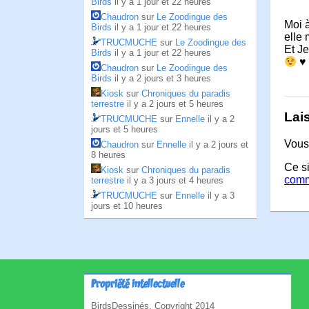
Birds
il y a 1 jour et 22 heures
Chaudron
sur
Le Zoodingue des
Moi à
Birds
il y a 1 jour et 22 heures
elle 
TRUCMUCHE
sur
Le Zoodingue des
Et Je
Birds
il y a 1 jour et 22 heures
♥
Chaudron
sur
Le Zoodingue des
Birds
il y a 2 jours et 3 heures
Kiosk
sur
Chroniques du paradis
terrestre
il y a 2 jours et 5 heures
Lai
TRUCMUCHE
sur
Ennelle
il y a 2
jours et 5 heures
Vous
Chaudron
sur
Ennelle
il y a 2 jours et
8 heures
Ce si
Kiosk
sur
Chroniques du paradis
comm
terrestre
il y a 3 jours et 4 heures
TRUCMUCHE
sur
Ennelle
il y a 3
jours et 10 heures
Propriété intellectuelle
BirdsDessinés, Copyright 2014