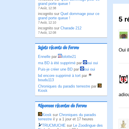
grand porte queue !
7 Août, 12:38
incognito sur
Quel dommage pour ce
5 r
grand porte queue !
7 Août, 12:10
incognito sur
Charade 212
7 Août, 12:08
Sujets récents du Forum
Oui i
Ennelle
par
lolotte21
ma BD à été supprimé
par
oui oui
Puis-je créer une BD
par
oui oui
bd encore supprimé à tort
par
boudu113
Chroniques du paradis terrestre
par
Kiosk
adio
Réponses récentes du Forum
Kiosk
sur
Chroniques du paradis
terrestre
il y a 1 jour et 17 heures
TRUCMUCHE
sur
Le Zoodingue des