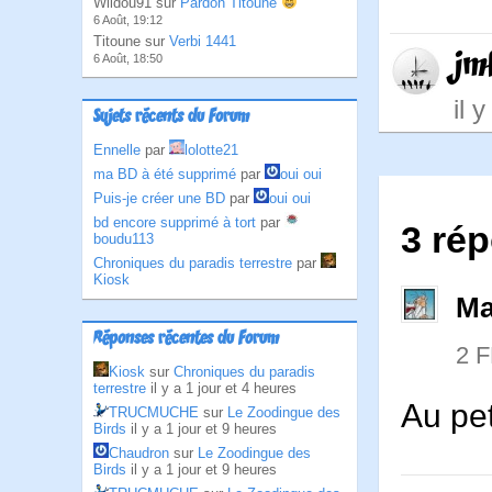
Wildou91 sur
Pardon Titoune
6 Août, 19:12
Titoune sur
Verbi 1441
jm
6 Août, 18:50
il 
Sujets récents du Forum
Ennelle
par
lolotte21
ma BD à été supprimé
par
oui oui
Puis-je créer une BD
par
oui oui
bd encore supprimé à tort
par
3 ré
boudu113
Chroniques du paradis terrestre
par
Kiosk
Ma
Réponses récentes du Forum
2 
Kiosk
sur
Chroniques du paradis
terrestre
il y a 1 jour et 4 heures
Au pe
TRUCMUCHE
sur
Le Zoodingue des
Birds
il y a 1 jour et 9 heures
Chaudron
sur
Le Zoodingue des
Birds
il y a 1 jour et 9 heures