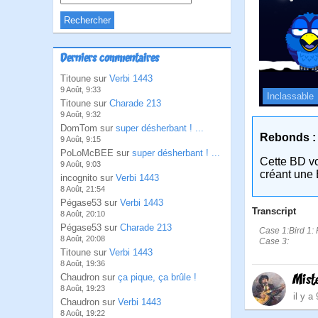
Derniers commentaires
Titoune sur
Verbi 1443
9 Août, 9:33
Inclassable
Titoune sur
Charade 213
9 Août, 9:32
DomTom sur
super désherbant ! ...
Rebonds :
9 Août, 9:15
PoLoMcBEE sur
super désherbant ! ...
Cette BD v
9 Août, 9:03
créant une 
incognito sur
Verbi 1443
8 Août, 21:54
Pégase53 sur
Verbi 1443
Transcript
8 Août, 20:10
Pégase53 sur
Charade 213
Case 1:Bird 1: 
8 Août, 20:08
Case 3:
Titoune sur
Verbi 1443
8 Août, 19:36
Mist
Chaudron sur
ça pique, ça brûle !
8 Août, 19:23
il y a
Chaudron sur
Verbi 1443
8 Août, 19:22