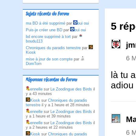
Sujets récents du Forum
5 ré
ma BD à été supprimé
par
oui oui
Puis-je créer une BD
par
oui oui
bd encore supprimé à tort
par
boudu113
jm
Chroniques du paradis terrestre
par
Kiosk
6 
mise à jour de son compte
par
DomTom
là tu 
Réponses récentes du Forum
adio
ennelle
sur
Le Zoodingue des Birds
il
y a 43 minutes
Kiosk
sur
Chroniques du paradis
terrestre
il y a 1 heure et 28 minutes
ennelle
sur
Le Zoodingue des Birds
il
y a 1 heure et 39 minutes
Ma
ennelle
sur
Le Zoodingue des Birds
il
y a 2 heures et 22 minutes
6 
Kiosk
sur
Chroniques du paradis