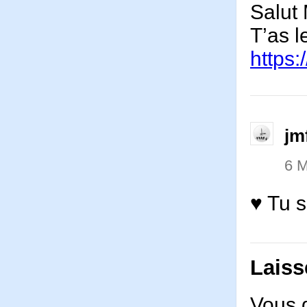
Salut
T’as 
https
jm
6 
♥ Tu s
Laiss
Vous 