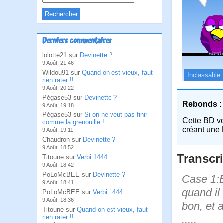
Derniers commentaires
lolotte21 sur
Devinette ?
9 Août, 21:46
Wildou91 sur
Quand on est vieux, faut
Inclassable
rien rater !!
9 Août, 20:22
Pégase53 sur
Devinette ?
Rebonds :
9 Août, 19:18
Pégase53 sur
Si on ne veut pas finir
Cette BD v
comme la grenouille !
créant une 
9 Août, 19:11
Chaudron sur
Devinette ?
9 Août, 18:52
Transcri
Titoune sur
Verbi 1444
9 Août, 18:42
PoLoMcBEE sur
Devinette ?
Case 1:B
9 Août, 18:41
quand il
PoLoMcBEE sur
Verbi 1444
9 Août, 18:36
bon, et al
Titoune sur
Quand on est vieux, faut
.....
rien rater !!