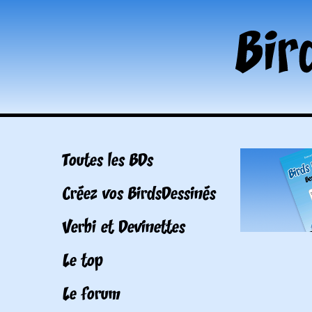
Toutes les BDs
Créez vos BirdsDessinés
Verbi et Devinettes
Le top
Le forum