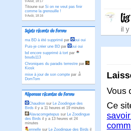
9 Août, 18:17
Titoune sur
Si on ne veut pas finir
comme la grenouille !
ljg
9 Août, 18:16
il 
Sujets récents du Forum
ma BD à été supprimé
par
oui oui
Puis-je créer une BD
par
oui oui
bd encore supprimé à tort
par
boudu113
Chroniques du paradis terrestre
par
Kiosk
Laiss
mise à jour de son compte
par
DomTom
Vous 
Réponses récentes du Forum
Ce sit
Chaudron
sur
Le Zoodingue des
Birds
il y a 11 heures et 19 minutes
savoir
Alavacomgetepus
sur
Le Zoodingue
des Birds
il y a 13 heures et 24
comme
minutes
ennelle
sur
Le Zoodingue des Birds
il